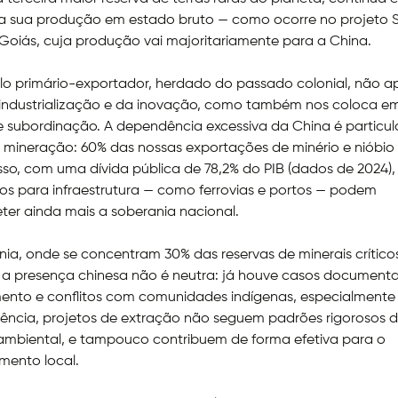
a sua produção em estado bruto — como ocorre no projeto S
Goiás, cuja produção vai majoritariamente para a China.
lo primário-exportador, herdado do passado colonial, não a
 industrialização e da inovação, como também nos coloca 
 subordinação. A dependência excessiva da China é particu
a mineração: 60% das nossas exportações de minério e nióbio
isso, com uma dívida pública de 78,2% do PIB (dados de 2024),
s para infraestrutura — como ferrovias e portos — podem
er ainda mais a soberania nacional.
a, onde se concentram 30% das reservas de minerais crítico
s, a presença chinesa não é neutra: já houve casos document
nto e conflitos com comunidades indígenas, especialmente 
ência, projetos de extração não seguem padrões rigorosos 
ambiental, e tampouco contribuem de forma efetiva para o
mento local.