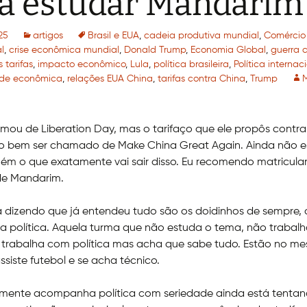
a estudar Mandarim
25
artigos
Brasil e EUA
,
cadeia produtiva mundial
,
Comércio
l
,
crise econômica mundial
,
Donald Trump
,
Economia Global
,
guerra 
 tarifas
,
impacto econômico
,
Lula
,
política brasileira
,
Política internac
dade econômica
,
relações EUA China
,
tarifas contra China
,
Trump
ou de Liberation Day, mas o tarifaço que ele propôs contra
o bem ser chamado de Make China Great Again. Ainda não es
ém o que exatamente vai sair disso. Eu recomendo matricular 
de Mandarim.
dizendo que já entendeu tudo são os doidinhos de sempre, o
 política. Aquela turma que não estuda o tema, não trabal
trabalha com política mas acha que sabe tudo. Estão no me
siste futebol e se acha técnico.
mente acompanha política com seriedade ainda está tenta