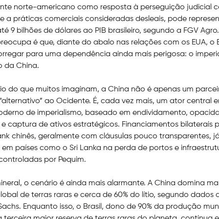
nte norte-americano como resposta à perseguição judicial c
e a práticas comerciais consideradas desleais, pode represe
té 9 bilhões de dólares ao PIB brasileiro, segundo a FGV Agro
reocupa é que, diante do abalo nas relações com os EUA, o B
rregar para uma dependência ainda mais perigosa: o imperi
 da China.
rio do que muitos imaginam, a China não é apenas um parcei
“alternativo” ao Ocidente. É, cada vez mais, um ator central
derno de imperialismo, baseado em endividamento, opacid
 e captura de ativos estratégicos. Financiamentos bilaterais 
nk chinês, geralmente com cláusulas pouco transparentes, j
 em países como o Sri Lanka na perda de portos e infraestrut
controladas por Pequim.
ineral, o cenário é ainda mais alarmante. A China domina ma
global de terras raras e cerca de 60% do lítio, segundo dados 
chs. Enquanto isso, o Brasil, dono de 90% da produção mun
a terceira maior reserva de terras raras do planeta, continua