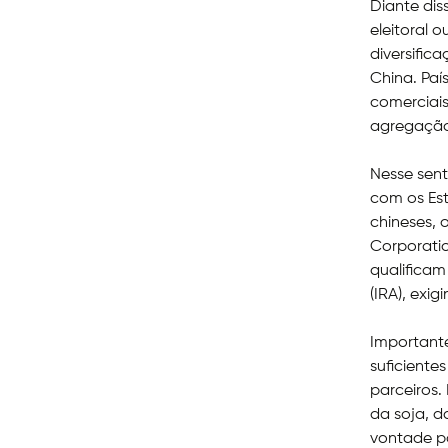
Diante dis
eleitoral 
diversific
China. Pa
comerciais
agregação 
Nesse sent
com os Est
chineses,
Corporatio
qualificam
(IRA), exi
Importante
suficiente
parceiros.
da soja, d
vontade po