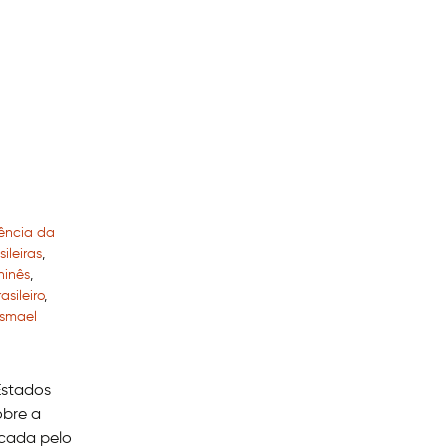
ência da
ileiras
,
hinês
,
asileiro
,
Ismael
Estados
obre a
icada pelo