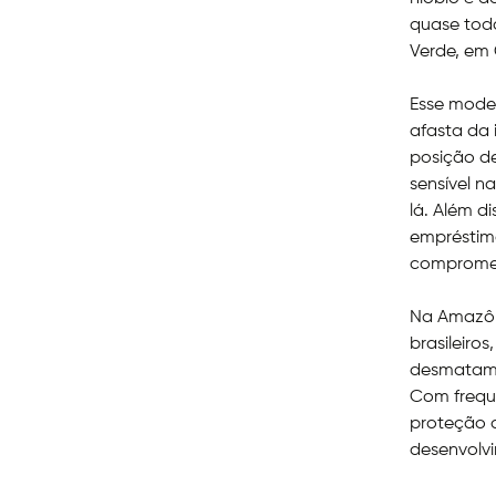
quase tod
Verde, em 
Esse mode
afasta da
posição de
sensível n
lá. Além d
empréstimo
compromet
Na Amazôni
brasileiro
desmatame
Com frequ
proteção 
desenvolvi