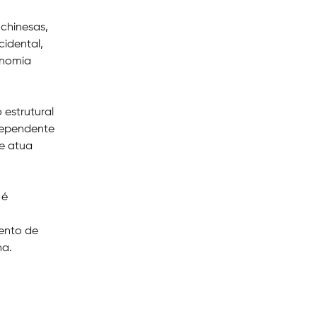
 chinesas,
cidental,
onomia
 estrutural
dependente
e atua
 é
ento de
na.