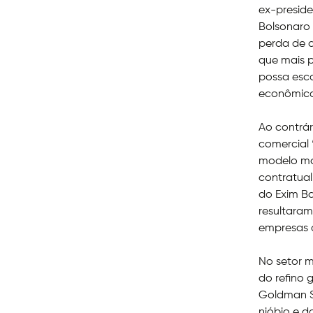
ex-preside
Bolsonaro 
perda de a
que mais p
possa esco
econômico
Ao contrá
comercial 
modelo mo
contratual
do Exim Ba
resultaram
empresas 
No setor m
do refino 
Goldman Sa
nióbio e d