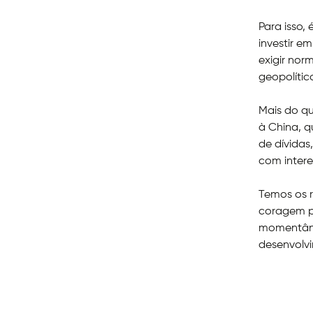
Para isso,
investir e
exigir no
geopolític
Mais do que
à China, 
de dívidas
com intere
Temos os r
coragem p
momentânea
desenvolv