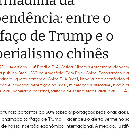
rmadilha da
endência: entre o
ifaço de Trump e o
erialismo chinês
25
artigos
Brasil e EUA
,
Critical Minerals Agreement
,
depend
a pública Brasil
,
ESG na Amazônia
,
Exim Bank China
,
Exportações bras
 mineral
,
guerra comercial China EUA Brasil
,
imperialismo econômico c
zação e inovação
,
mineração no Brasil
,
mineração sustentável
,
nióbio br
 Goiás
,
Soberania nacional
,
tarifaço de Trump
,
terras raras Brasil
anúncio de tarifas de 50% sobre exportações brasileiras aos 
o chamado tarifaço de Trump — acendeu o alerta vermelho s
e de nossa inserção econômica internacional. A medida, justif