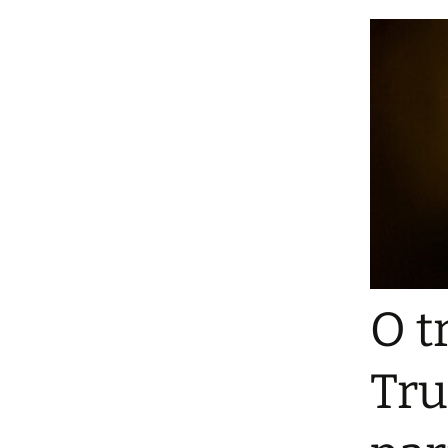
O t
Tru