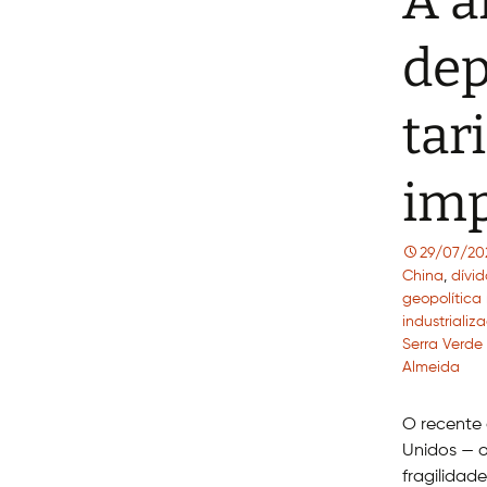
A a
dep
tar
imp
29/07/20
China
,
dívid
geopolítica
industriali
Serra Verde
Almeida
O recente 
Unidos — 
fragilidad