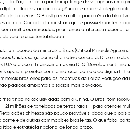
so, o tarifaço imposto por Trump, longe de ser apenas uma 
ou diplomática, escancara a urgência de uma estratégia nacio
ação de parcerias. O Brasil precisa olhar para além do binaris
íses como o Canadá demonstram que é possível manter relaç
 com múltiplos mercados, priorizando o interesse nacional, a
de valor e a sustentabilidade.
ido, um acordo de minerais críticos (Critical Minerals Agreem
ados Unidos surge como alternativa concreta. Diferente dos
 os EUA oferecem financiamentos via DFC (Development Finan
n), apoiam projetos com refino local, como o da Sigma Lithi
 minerais brasileiros para os incentivos da Lei de Redução da 
gindo padrões ambientais e sociais mais elevados.
 frisar: não há exclusividade com a China. O Brasil tem reser
s — 21 milhões de toneladas de terras raras — para atender múl
 Retaliações chinesas são pouco prováveis, dado que o país
a carne e de outras commodities brasileiras. O que falta, port
lítica e estratégia nacional de longo prazo.