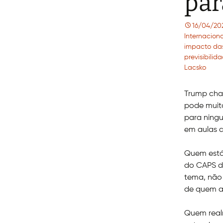
par
16/04/20
Internaciona
impacto das
previsibili
Lacsko
Trump cham
pode muit
para ningu
em aulas 
Quem está 
do CAPS da
tema, não 
de quem as
Quem real