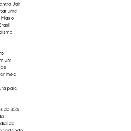
ontra Jair
ntar uma
. Mas o
rasil
alismo
ro
 em um
ade
por meio
á
ura para
is de 85%
da
dial de
 exportando