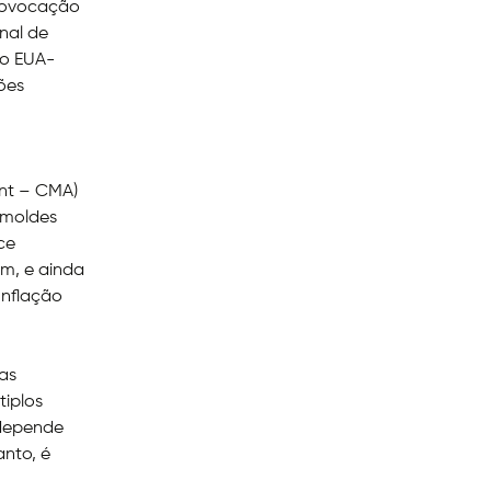
provocação
nal de
mo EUA-
ões
ent – CMA)
 moldes
ce
um, e ainda
Inflação
vas
tiplos
 depende
anto, é