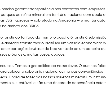
 é preciso garantir transparência nos contratos com empresas
m parques de refino mineral em território nacional com apoio o
rmas ESG rigorosas — sobretudo na Amazônia — e manter aut
a no âmbito dos BRICS.
 resistir ao tarifaço de Trump, o desafio é resistir à submissão
que ameaça transformar o Brasil em um vassalo econômico: 
, de exportações brutas e da boa vontade de um parceiro qu
sses próprios e, muitas vezes, opacos.
ecursos. Temos a geopolítica ao nosso favor. O que nos falta
ara colocar a soberania nacional acima das conveniências
s. É hora de fazer das nossas riquezas minerais um instrum
imento sustentável, e não uma âncora de dependência exter