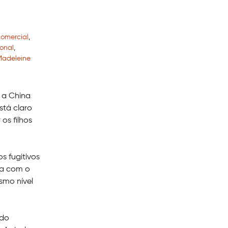
comercial
,
ional
,
Madeleine
 a China
tá claro
os filhos
s fugitivos
ha com o
smo nível
ndo