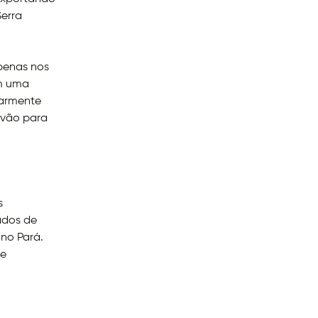
erra
penas nos
em uma
larmente
 vão para
s
ados de
no Pará.
de