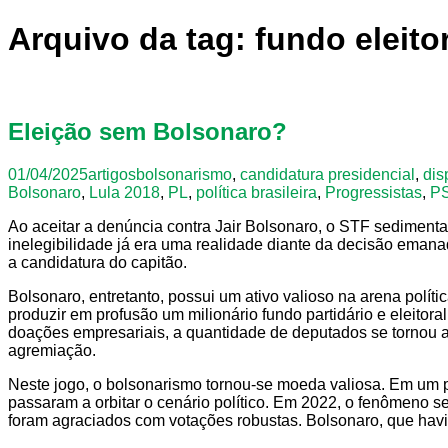
Arquivo da tag: fundo eleito
Eleição sem Bolsonaro?
01/04/2025
artigos
bolsonarismo
,
candidatura presidencial
,
dis
Bolsonaro
,
Lula 2018
,
PL
,
política brasileira
,
Progressistas
,
P
Ao aceitar a denúncia contra Jair Bolsonaro, o STF sedimenta
inelegibilidade já era uma realidade diante da decisão emana
a candidatura do capitão.
Bolsonaro, entretanto, possui um ativo valioso na arena polít
produzir em profusão um milionário fundo partidário e eleito
doações empresariais, a quantidade de deputados se tornou a c
agremiação.
Neste jogo, o bolsonarismo tornou-se moeda valiosa. Em um 
passaram a orbitar o cenário político. Em 2022, o fenômeno s
foram agraciados com votações robustas. Bolsonaro, que havi