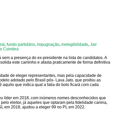
ral
,
fundo partidário
,
impugnação
,
inelegibilidade
,
Jair
io Coimbra
 sem a presença do ex-presidente na lista de candidatos. A
olida este caminho e afasta praticamente de forma definitiva
ilidade de eleger representantes, mas pela capacidade de
delo adotado pelo Brasil pós- Lava Jato, que proibiu as
 aquilo que indica qual a fatia do bolo ficará com cada
seu líder em 2018, com inúmeros nomes desconhecidos que
elo eleitor, já aqueles que optaram pela fidelidade canina,
PSL em 2018, ajudou a eleger 99 no PL em 2022.