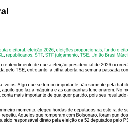
ral
puta eleitoral
,
eleição 2026
,
eleições proporcionais
,
fundo eleito
SL
,
republicanos
,
STF
,
STF julgamento
,
TSE
,
União Brasil
Márc
 o entendimento de que a eleição presidencial de 2026 ocorrerá
da pelo TSE, entretanto, a trilha aberta na semana passada cons
ica: votos. Algo que se tornou importante não somente pela hab
ral, aquilo que faz a máquina e as campanhas funcionarem. No mo
onta mais importante de qualquer partido, pois seu resultado é
primeiro momento, elegeu hordas de deputados na esteira de 
e repetiu. Aqueles que romperam com Bolsonaro, foram punidos p
a sido responsável direto pela eleição de 52 deputados pelo 