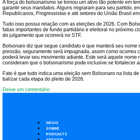
A força do bolsonarismo se tornou um ativo tão potente em ter
garantir seus mandatos. Alguns migraram para seu partido, en
Republicanos, Progressistas e até setores do União Brasil 
Tudo isso possui relação com as eleições de 2026. Com Bolso
fatias importantes de fundo partidário e eleitoral no próximo 
do julgamento que ocorrerá no STF.
Bolsonaro diz que segue candidato e que manterá seu nome na
pressão, seguramente será impugnada, assim como ocorreu co
poderá levar seu movimento adiante. Este será aquele nome r
consideram que o bolsonarismo pode inclusive se fortalecer ai
Fato é que tudo indica uma eleição sem Bolsonaro na lista de 
balizar cada etapa do pleito de 2026.
Deixe um comentário
INÍCIO
SOBRE
PODCASTS
ARTIGOS