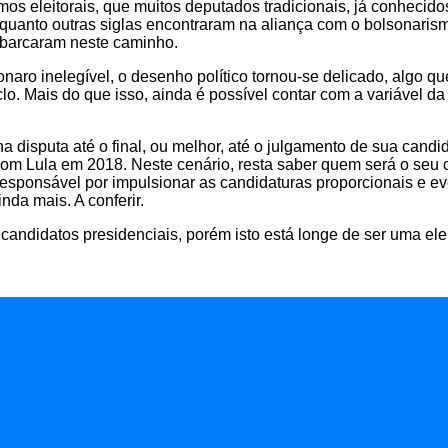
mos eleitorais, que muitos deputados tradicionais, já conhecid
quanto outras siglas encontraram na aliança com o bolsonarismo
embarcaram neste caminho.
naro inelegível, o desenho político tornou-se delicado, algo 
ciclo. Mais do que isso, ainda é possível contar com a variável 
 disputa até o final, ou melhor, até o julgamento de sua cand
m Lula em 2018. Neste cenário, resta saber quem será o seu c
esponsável por impulsionar as candidaturas proporcionais e ev
nda mais. A conferir.
candidatos presidenciais, porém isto está longe de ser uma ele