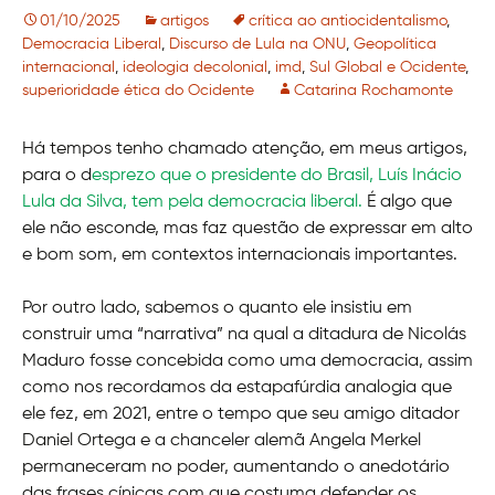
01/10/2025
artigos
crítica ao antiocidentalismo
,
Democracia Liberal
,
Discurso de Lula na ONU
,
Geopolítica
internacional
,
ideologia decolonial
,
imd
,
Sul Global e Ocidente
,
superioridade ética do Ocidente
Catarina Rochamonte
Há tempos tenho chamado atenção, em meus artigos,
para o d
esprezo que o presidente do Brasil, Luís Inácio
Lula da Silva, tem pela democracia liberal.
É algo que
ele não esconde, mas faz questão de expressar em alto
e bom som, em contextos internacionais importantes.
Por outro lado, sabemos o quanto ele insistiu em
construir uma “narrativa” na qual a ditadura de Nicolás
Maduro fosse concebida como uma democracia, assim
como nos recordamos da estapafúrdia analogia que
ele fez, em 2021, entre o tempo que seu amigo ditador
Daniel Ortega e a chanceler alemã Angela Merkel
permaneceram no poder, aumentando o anedotário
das frases cínicas com que costuma defender os