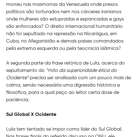
morreu nas masmorras da Venezuela onde presos
políticos são torturados nem nos cárceres iranianos
onde mulheres são estupradas e espancadas e gays
são enforcados? O direito internacional humanitário
não foi sepultado na repressão na Nicarágua, em
Cuba, no Afeganistão e demais países comandados
pela extrema esquerda ou pela teocracia islâmica?
A segunda parte da frase retórica de Lula, acerca do
sepultamento do
“mito da superioridade ética do
Ocidente”
precisa ser analisada com um pouco mais de
calma, sendo necessária uma digressão histórica e
filosófica, para a qual peço ao leitor certa dose de
paciência.
Sul Global X Ocidente
Lula tem tentado se impor como líder do Sul Global.
Nas frases finais do referido discurso na ONU, ele