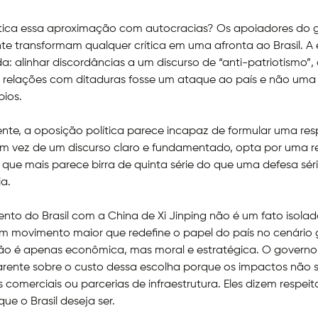
itica essa aproximação com autocracias? Os apoiadores do 
e transformam qualquer crítica em uma afronta ao Brasil. A 
a: alinhar discordâncias a um discurso de “anti-patriotismo”
 relações com ditaduras fosse um ataque ao país e não uma
pios.
nte, a oposição política parece incapaz de formular uma re
 Em vez de um discurso claro e fundamentado, opta por uma r
”, que mais parece birra de quinta série do que uma defesa sér
a.
nto do Brasil com a China de Xi Jinping não é um fato isola
m movimento maior que redefine o papel do país no cenário g
ão é apenas econômica, mas moral e estratégica. O governo
arente sobre o custo dessa escolha porque os impactos não s
 comerciais ou parcerias de infraestrutura. Eles dizem respeit
ue o Brasil deseja ser.