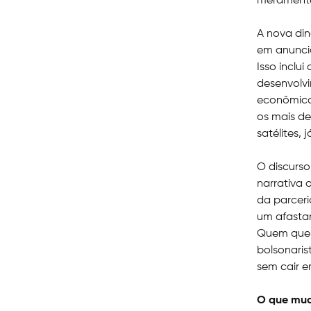
meramente
A nova di
em anuncia
Isso inclu
desenvolvi
econômica 
os mais de
satélites,
O discurso
narrativa 
da parceri
um afasta
Quem ques
bolsonaris
sem cair e
O que mu