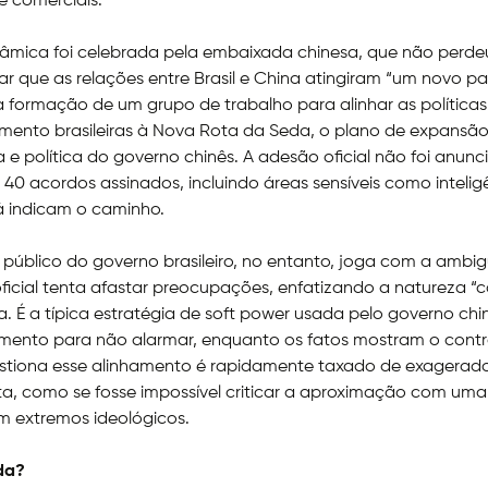
 comerciais.
nâmica foi celebrada pela embaixada chinesa, que não perd
r que as relações entre Brasil e China atingiram “um novo p
i a formação de um grupo de trabalho para alinhar as política
mento brasileiras à Nova Rota da Seda, o plano de expansã
e política do governo chinês. A adesão oficial não foi anun
 40 acordos assinados, incluindo áreas sensíveis como intelig
 já indicam o caminho.
 público do governo brasileiro, no entanto, joga com a ambig
oficial tenta afastar preocupações, enfatizando a natureza “
a. É a típica estratégia de soft power usada pelo governo chin
mento para não alarmar, enquanto os fatos mostram o contrá
tiona esse alinhamento é rapidamente taxado de exagerad
ta, como se fosse impossível criticar a aproximação com uma
m extremos ideológicos.
da?