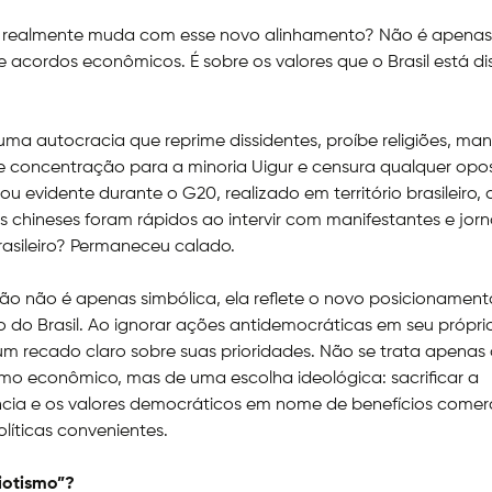
 realmente muda com esse novo alinhamento? Não é apena
 acordos econômicos. É sobre os valores que o Brasil está di
uma autocracia que reprime dissidentes, proíbe religiões, ma
 concentração para a minoria Uigur e censura qualquer opos
cou evidente durante o G20, realizado em território brasileiro
 chineses foram rápidos ao intervir com manifestantes e jorna
asileiro? Permaneceu calado.
ão não é apenas simbólica, ela reflete o novo posicionament
o do Brasil. Ao ignorar ações antidemocráticas em seu próprio 
um recado claro sobre suas prioridades. Não se trata apenas
o econômico, mas de uma escolha ideológica: sacrificar a
cia e os valores democráticos em nome de benefícios comerc
olíticas convenientes.
iotismo”?