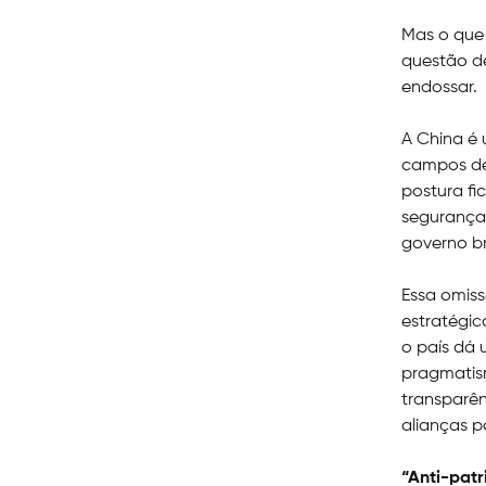
Mas o que
questão de
endossar.
A China é 
campos de
postura fi
seguranças
governo br
Essa omiss
estratégic
o país dá 
pragmatism
transparên
alianças p
“Anti-patr