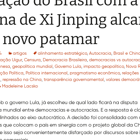
ação do Brasil com a
na de Xi Jinping alc
 novo patamar
4
artigos
alinhamento estratégico
,
Autocracia
,
Brasil e Chin
ação Uigur
,
Censura
,
Democracia Brasileira
,
democracias vs autocrac
inesa
,
geopolítica mundial
,
Governo Lula
,
impacto geopolítico
,
Nova 
ção Política
,
Política internacional
,
pragmatismo econômico
,
relações
a
,
repressão na China
,
transparência governamental
,
valores democrá
Madeleine Lacsko
sob o governo Lula, já escolheu de qual lado ficará na disputa
a mundial entre democracias e autocracias. E a resposta é cla
inhados ao eixo autocrático. A decisão foi consolidada com 
 que colocam o país em sinergia com o projeto global da Ch
isso seja convenientemente disfarçado por discursos sobre 