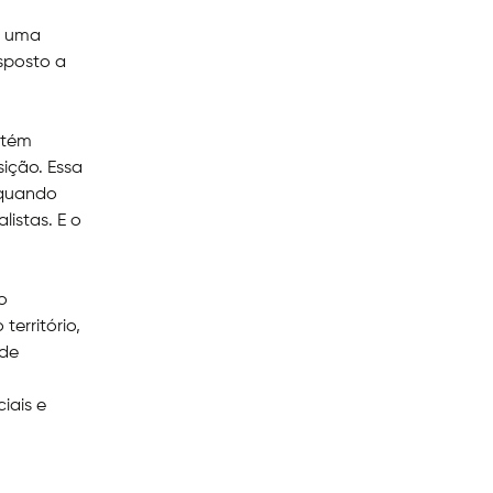
s uma
sposto a
ntém
ição. Essa
, quando
listas. E o
o
território,
 de
iais e