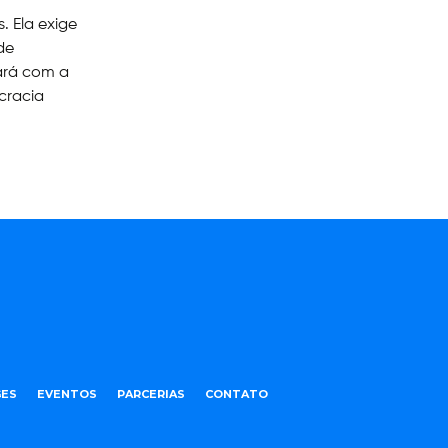
 Ela exige
de
tará com a
cracia
ES
EVENTOS
PARCERIAS
CONTATO