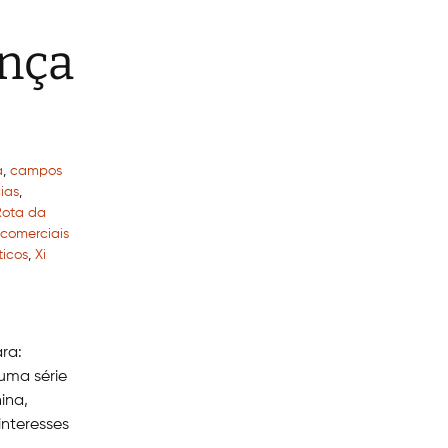
ança
a
,
campos
ias
,
Rota da
 comerciais
ticos
,
Xi
ra:
uma série
ina,
interesses