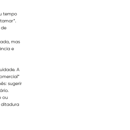
eu tempo
atamar”.
s de
o
ciada, mas
ência e
uidade. A
comercial”
ês: sugerir
rio.
o ou
 ditadura