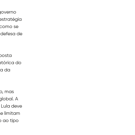
governo
estratégia
, como se
 defesa de
sposta
etórica do
ia da
do, mas
lobal. A
 Lula deve
e limitam
o ao tipo