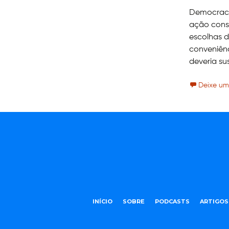
Democracia
ação consi
escolhas d
conveniên
deveria su
Deixe um
INÍCIO
SOBRE
PODCASTS
ARTIGOS