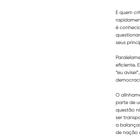
E quem cr
rapidament
é conhecid
questionar
seus princí
Paralelame
eficiente.
“eu avisei
democraci
O alinhame
parte de u
questão n
ser transp
a balanças
de nação q