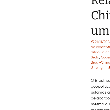
Rel
Chi
um
21/11/202
de concentr
ditadura ch
Seda
,
Oposi
Brasil-Chin
Jinping
O Brasil, 
geopolític
estamos al
de acordos
mesmo que 