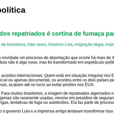
olítica
o dos repatriados é cortina de fumaça p
de brasileiros
,
fake news
,
Governo Lula
,
imigração ilegal
,
impr
mo novidade um processo de deportação que ocorre há mais de 4
o não é algo novo, mas foi transformado em espetáculo polític
 acordos internacionais. Quem está em situação irregular nos E
icial ou apenas documental, os acordos entre os dois países pe
osas, acabam até no lucro ao evitar prisões nos EUA.
Para muitos brasileiros, a imagem de repatriados algemados n
gemas são raramente usadas, mesmo em presídios de seguranç
igas, tentativas de fuga ou autolesões. Ela faz parte de proce
o governo Lula e a imprensa amiga tentaram transformar isso e