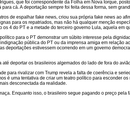
ues, que foi correspondente da Folha em Nova Iorque, postou
á para cá. A deportação sempre foi feita dessa forma, sem gra
tros de espalhar fake news, criou sua própria fake news ao afir
ignas para os repatriados, mas não há qualquer menção específ
ndo os 4 do PT e a metade do terceiro governo Lula, aquela em
olítico para o PT demonstrar um súbito interesse pela dignidad
indignação pública do PT ou da imprensa amiga em relação ao
sas deportações estivessem ocorrendo em um governo democrata
ia até deportar os brasileiros algemados do lado de fora do aviã
idade para rivalizar com Trump revela a falta de coerência e ser
os é uma tentativa de criar um teatro político para esconder os
mais desconectada da realidade.
maça. Enquanto isso, o brasileiro segue pagando o preço pela 