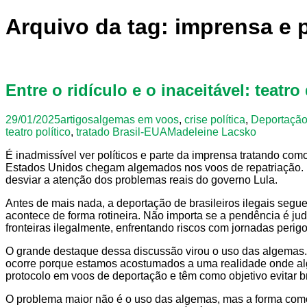
Arquivo da tag: imprensa e p
Entre o ridículo e o inaceitável: teatr
29/01/2025
artigos
algemas em voos
,
crise política
,
Deportação 
teatro político
,
tratado Brasil-EUA
Madeleine Lacsko
É inadmissível ver políticos e parte da imprensa tratando co
Estados Unidos chegam algemados nos voos de repatriação. Iss
desviar a atenção dos problemas reais do governo Lula.
Antes de mais nada, a deportação de brasileiros ilegais segue
acontece de forma rotineira. Não importa se a pendência é jud
fronteiras ilegalmente, enfrentando riscos com jornadas perig
O grande destaque dessa discussão virou o uso das algemas. 
ocorre porque estamos acostumados a uma realidade onde al
protocolo em voos de deportação e têm como objetivo evitar br
O problema maior não é o uso das algemas, mas a forma como 