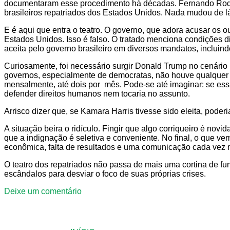
documentaram esse procedimento há décadas. Fernando Rodrig
brasileiros repatriados dos Estados Unidos. Nada mudou de l
E é aqui que entra o teatro. O governo, que adora acusar os ou
Estados Unidos. Isso é falso. O tratado menciona condições d
aceita pelo governo brasileiro em diversos mandatos, inclui
Curiosamente, foi necessário surgir Donald Trump no cenário p
governos, especialmente de democratas, não houve qualquer 
mensalmente, até dois por mês. Pode-se até imaginar: se es
defender direitos humanos nem tocaria no assunto.
Arrisco dizer que, se Kamara Harris tivesse sido eleita, poder
A situação beira o ridículo. Fingir que algo corriqueiro é nov
que a indignação é seletiva e conveniente. No final, o que vem
econômica, falta de resultados e uma comunicação cada vez 
O teatro dos repatriados não passa de mais uma cortina de fu
escândalos para desviar o foco de suas próprias crises.
Deixe um comentário