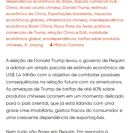
dependência econômica do Brasil
,
disputa comercial EUA-
China
,
dívida oculta chinesa
,
Donald Trump
,
estímulo
econômico da China
,
Exportações brasileiras
,
impactos
econômicos globais
,
infraestrutura chinesa
,
interdependência
econômica Brasil-China
,
Nova Rota da Seda
,
políticas
comerciais de Trump
,
relação China e EUA
,
rivalidade
econômica global
,
sinodependência
,
tarifas sobre produtos
chineses
,
Xi Jinping
Márcio Coimbra
A eleição de Donald Trump levou o governo de Pequim
a adotar um amplo pacote de estímulo econômico de
US$ 1,4 trilhão com o objetivo de combater possíveis
consequências na relação futura com os americanos.
As ameaças de Trump de tarifas de até 60% sobre
produtos chineses ocorrem em um momento delicado
para o país oriental, que já está lidando com uma
grave crise imobiliária, gastos fracos do consumidor e
uma crescente dependência de exportações.
Nem tudo são flores em Pequim. Em resposta à