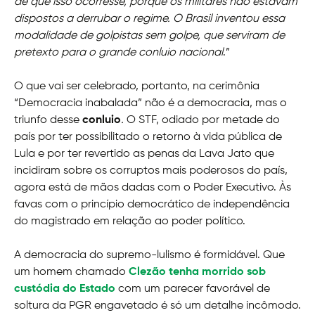
de que isso ocorresse, porque os militares não estavam
dispostos a derrubar o regime. O Brasil inventou essa
modalidade de golpistas sem golpe, que serviram de
pretexto para o grande conluio nacional
.”
O que vai ser celebrado, portanto, na cerimônia
“Democracia inabalada” não é a democracia, mas o
triunfo desse
conluio
.
O STF, odiado por metade do
país por ter possibilitado o retorno à vida pública de
Lula e por ter revertido as penas da Lava Jato que
incidiram sobre os corruptos mais poderosos do país,
agora está de mãos dadas com o Poder Executivo. Às
favas com o princípio democrático de independência
do magistrado em relação ao poder político.
A democracia do supremo-lulismo é formidável. Que
um homem chamado
Clezão tenha morrido sob
custódia do Estado
com um parecer favorável de
soltura da PGR engavetado é só um detalhe incômodo.