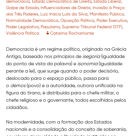
democracia
,
Estado Democrático de Direito
,
Estado Liberal
,
Golpe de Estado
,
Influenciadores de Direita
,
Invasão à Praça
dos Três Poderes
,
Luiz Inácio Lula da Silva
,
Manifesto Público
,
Normalidade Democrática
,
Oposição Política
,
Poder Executivo
,
Poder Legislativo
,
Populismo
,
Supremo Tribunal Federal (STF)
,
Violência Política
Catarina Rochamonte
Democracia é um regime político, originado na Grécia
Antiga, baseado nos princípios de
isegoria
(igualdade
do ponto de vista da palavra) e
isonomia
(igualdade
perante a lei), que surge quando o poder decisório,
deslocado para o espaço público, passa para
o
demos
(povo) e a autoridade, outrora unificada na
figura do tirano, é distribuída para o chefe militar, o
chefe religioso e o governante, todos escolhidos pelos
cidadãos.
Na modernidade, com a formação dos Estados
nacionais e a consolidação do conceito de soberania,