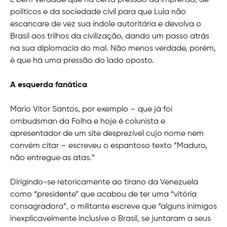
É bem verdade que há certa pressão da imprensa, de
políticos e da sociedade civil para que Lula não
escancare de vez sua índole autoritária e devolva o
Brasil aos trilhos da civilização, dando um passo atrás
na sua diplomacia do mal. Não menos verdade, porém,
é que há uma pressão do lado oposto.
A esquerda fanática
Mario Vitor Santos, por exemplo – que já foi
ombudsman da Folha e hoje é colunista e
apresentador de um site desprezível cujo nome nem
convém citar – escreveu o espantoso texto “Maduro,
não entregue as atas.”
Dirigindo-se retoricamente ao tirano da Venezuela
como “presidente” que acabou de ter uma “vitória
consagradora”, o militante escreve que “alguns inimigos
inexplicavelmente inclusive o Brasil, se juntaram a seus