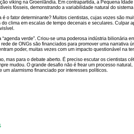
ção viking na Groenlândia. Em contrapartida, a Pequena Idade d
veis fósseis, demonstrando a variabilidade natural do sistema 
 é o fator determinante? Muitos cientistas, cujas vozes são mu
es do clima em escalas de tempo decenais e seculares. Culpar
isível.
 “agenda verde”. Criou-se uma poderosa indústria bilionária e
 rede de ONGs são financiados para promover uma narrativa únic
entram poder, muitas vezes com um impacto questionável na tem
as para o debate aberto. É preciso escutar os cientistas cético
empre mudou. O grande desafio não é frear um processo natural,
 um alarmismo financiado por interesses políticos.
S