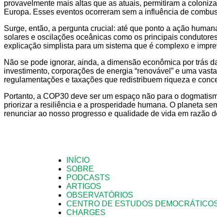
provavelmente mais altas que as atuais, permitiram a coloniza
Europa. Esses eventos ocorreram sem a influência de combustí
Surge, então, a pergunta crucial: até que ponto a ação humana
solares e oscilações oceânicas como os principais condutor
explicação simplista para um sistema que é complexo e imprev
Não se pode ignorar, ainda, a dimensão econômica por trás da
investimento, corporações de energia “renovável” e uma vasta
regulamentações e taxações que redistribuem riqueza e conc
Portanto, a COP30 deve ser um espaço não para o dogmatismo, m
priorizar a resiliência e a prosperidade humana. O planeta s
renunciar ao nosso progresso e qualidade de vida em razão de
INÍCIO
SOBRE
PODCASTS
ARTIGOS
OBSERVATÓRIOS
CENTRO DE ESTUDOS DEMOCRÁTICO
CHARGES