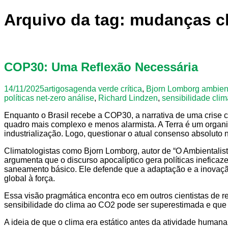
Arquivo da tag: mudanças c
COP30: Uma Reflexão Necessária
14/11/2025
artigos
agenda verde crítica
,
Bjorn Lomborg ambient
políticas net-zero análise
,
Richard Lindzen
,
sensibilidade cli
Enquanto o Brasil recebe a COP30, a narrativa de uma crise c
quadro mais complexo e menos alarmista. A Terra é um organi
industrialização. Logo, questionar o atual consenso absoluto 
Climatologistas como Bjorn Lomborg, autor de “O Ambientali
argumenta que o discurso apocalíptico gera políticas inefica
saneamento básico. Ele defende que a adaptação e a inovaçã
global à força.
Essa visão pragmática encontra eco em outros cientistas de r
sensibilidade do clima ao CO2 pode ser superestimada e que a
A ideia de que o clima era estático antes da atividade human