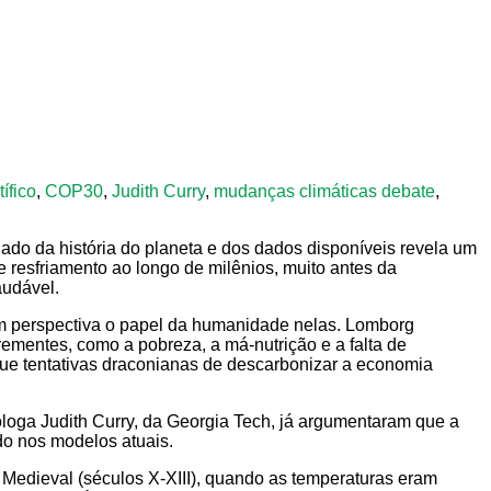
ífico
,
COP30
,
Judith Curry
,
mudanças climáticas debate
,
ado da história do planeta e dos dados disponíveis revela um
 resfriamento ao longo de milênios, muito antes da
audável.
em perspectiva o papel da humanidade nelas. Lomborg
rementes, como a pobreza, a má-nutrição e a falta de
ue tentativas draconianas de descarbonizar a economia
tóloga Judith Curry, da Georgia Tech, já argumentaram que a
do nos modelos atuais.
o Medieval (séculos X-XIII), quando as temperaturas eram