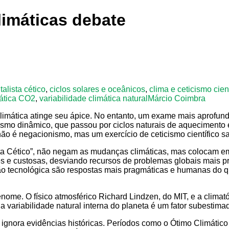
limáticas debate
alista cético
,
ciclos solares e oceânicos
,
clima e ceticismo cient
mática CO2
,
variabilidade climática natural
Márcio Coimbra
limática atinge seu ápice. No entanto, um exame mais aprofund
smo dinâmico, que passou por ciclos naturais de aquecimento e
não é negacionismo, mas um exercício de ceticismo científico s
sta Cético”, não negam as mudanças climáticas, mas colocam 
zes e custosas, desviando recursos de problemas globais mais p
o tecnológica são respostas mais pragmáticas e humanas do q
enome. O físico atmosférico Richard Lindzen, do MIT, e a clima
 variabilidade natural interna do planeta é um fator subestima
a ignora evidências históricas. Períodos como o Ótimo Climátic