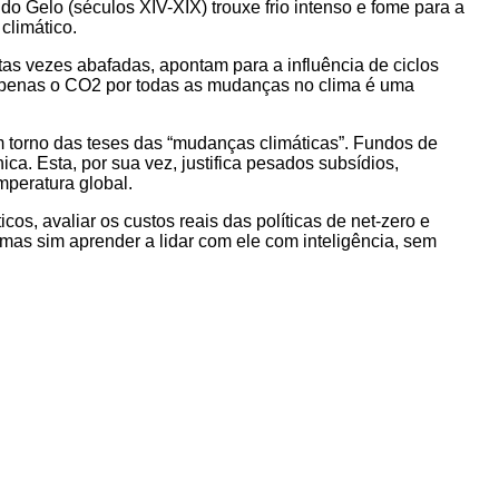
o Gelo (séculos XIV-XIX) trouxe frio intenso e fome para a
climático.
itas vezes abafadas, apontam para a influência de ciclos
 apenas o CO2 por todas as mudanças no clima é uma
m torno das teses das “mudanças climáticas”. Fundos de
a. Esta, por sua vez, justifica pesados subsídios,
peratura global.
s, avaliar os custos reais das políticas de net-zero e
 mas sim aprender a lidar com ele com inteligência, sem