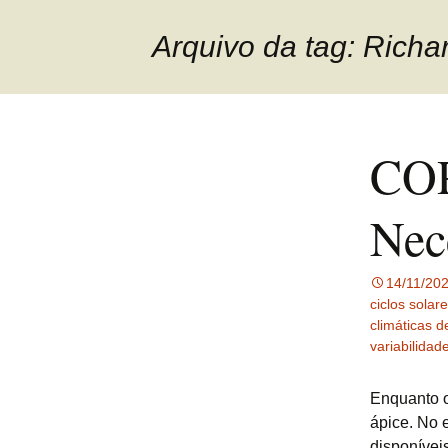
Arquivo da tag: Richa
COP
Nec
14/11/20
ciclos solar
climáticas d
variabilidad
Enquanto o
ápice. No 
disponívei