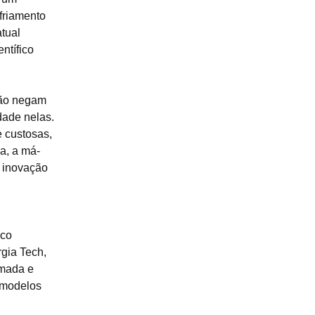
friamento
atual
ntífico
não negam
dade nelas.
e custosas,
a, a má-
a inovação
ico
rgia Tech,
imada e
s modelos