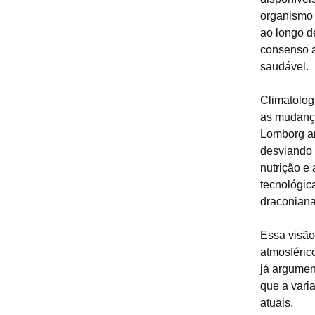
organismo 
ao longo de
consenso a
saudável.
Climatolog
as mudança
Lomborg ar
desviando 
nutrição e
tecnológic
draconiana
Essa visão
atmosféric
já argumen
que a vari
atuais.