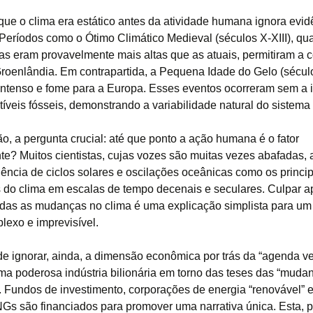
 que o clima era estático antes da atividade humana ignora evid
. Períodos como o Ótimo Climático Medieval (séculos X-XIII), q
as eram provavelmente mais altas que as atuais, permitiram a 
Groenlândia. Em contrapartida, a Pequena Idade do Gelo (sécul
o intenso e fome para a Europa. Esses eventos ocorreram sem a 
íveis fósseis, demonstrando a variabilidade natural do sistema 
ão, a pergunta crucial: até que ponto a ação humana é o fator
te? Muitos cientistas, cujas vozes são muitas vezes abafadas,
luência de ciclos solares e oscilações oceânicas como os princi
 do clima em escalas de tempo decenais e seculares. Culpar 
das as mudanças no clima é uma explicação simplista para um
lexo e imprevisível.
e ignorar, ainda, a dimensão econômica por trás da “agenda ve
ma poderosa indústria bilionária em torno das teses das “muda
”. Fundos de investimento, corporações de energia “renovável” 
Gs são financiados para promover uma narrativa única. Esta, p