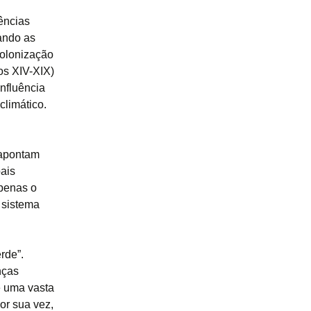
ências
uando as
colonização
os XIV-XIX)
influência
climático.
 apontam
pais
apenas o
 sistema
rde”.
nças
e uma vasta
or sua vez,