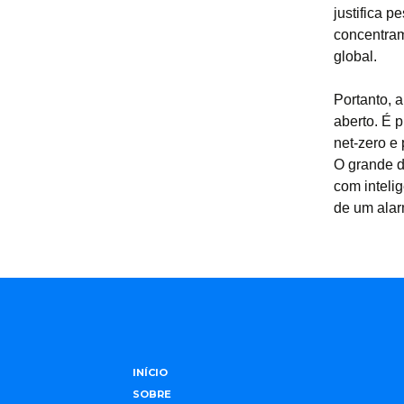
justifica 
concentram
global.
Portanto, 
aberto. É p
net-zero e
O grande d
com inteli
de um alar
INÍCIO
SOBRE