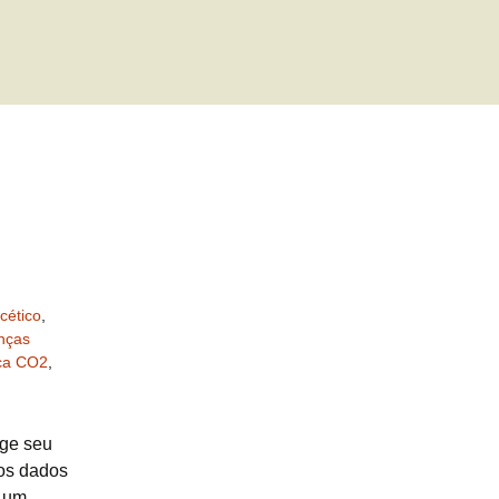
cético
,
nças
ica CO2
,
nge seu
dos dados
é um