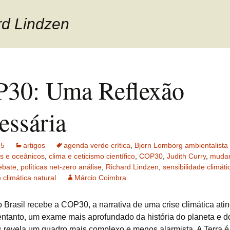
rd Lindzen
30: Uma Reflexão
essária
25
artigos
agenda verde crítica
,
Bjorn Lomborg ambientalista 
es e oceânicos
,
clima e ceticismo científico
,
COP30
,
Judith Curry
,
muda
ebate
,
políticas net-zero análise
,
Richard Lindzen
,
sensibilidade climát
e climática natural
Márcio Coimbra
 Brasil recebe a COP30, a narrativa de uma crise climática ati
entanto, um exame mais aprofundado da história do planeta e 
s revela um quadro mais complexo e menos alarmista. A Terra 