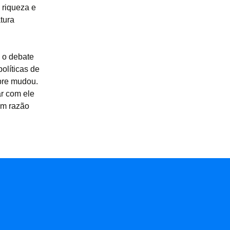
 riqueza e
tura
 o debate
políticas de
mpre mudou.
ar com ele
em razão