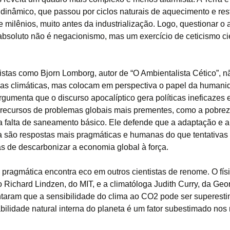
dinâmico, que passou por ciclos naturais de aquecimento e res
 milênios, muito antes da industrialização. Logo, questionar o 
bsoluto não é negacionismo, mas um exercício de ceticismo cie
istas como Bjorn Lomborg, autor de “O Ambientalista Cético”, 
s climáticas, mas colocam em perspectiva o papel da humani
gumenta que o discurso apocalíptico gera políticas ineficazes 
recursos de problemas globais mais prementes, como a pobrez
 a falta de saneamento básico. Ele defende que a adaptação e 
a são respostas mais pragmáticas e humanas do que tentativas
s de descarbonizar a economia global à força.
 pragmática encontra eco em outros cientistas de renome. O fís
o Richard Lindzen, do MIT, e a climatóloga Judith Curry, da Geo
taram que a sensibilidade do clima ao CO2 pode ser superest
abilidade natural interna do planeta é um fator subestimado no