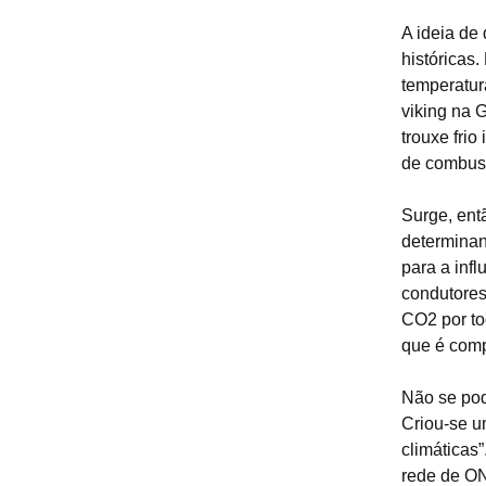
A ideia de
históricas
temperatur
viking na 
trouxe fri
de combust
Surge, ent
determinan
para a inf
condutores
CO2 por to
que é comp
Não se pod
Criou-se u
climáticas
rede de ON