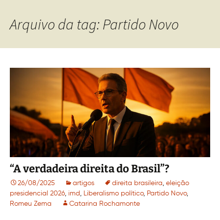
Arquivo da tag: Partido Novo
“A verdadeira direita do Brasil”?
26/08/2025
artigos
direita brasileira
,
eleição
presidencial 2026
,
imd
,
Liberalismo político
,
Partido Novo
,
Romeu Zema
Catarina Rochamonte