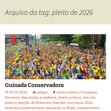
Arquivo da tag: pleito de 2026
Guinada Conservadora
30/10/2024
artigos
centro político
,
Congresso
Nacional
,
deputados e prefeitos
,
direita política
,
discurso
político
,
eleição de Bolsonaro
,
Eleições municipais 2024
,
emendas parlamentares
,
esquerda no Brasil
,
impeachment
,