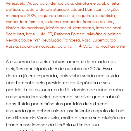
Venezuela
,
Autocracia
,
democracia
,
derrota eleitoral
,
direita
política
,
ditadura do proletariado
,
Eduard Bernstein
,
Eleições
municipais 2024
,
esquerda brasileira
,
esquerda lulopetista
,
esquerda reformista
,
extrema-esquerda
,
fracasso político
,
história do marxismo
,
ideário social-democrata
,
Internacional
Socialista
,
Israel
,
Lula
,
PT
,
Reforma Política
,
relevância política
,
Revolução de 1917
,
Revolução Francesa
,
Rosa Luxemburgo
,
Rússia
,
social-democracia
,
Ucrânia
Catarina Rochamonte
A esquerda brasileira foi vastamente derrotada nas
eleições municipais de 6 de outubro de 2024. Essa
derrota já era esperada, pois vinha sendo construída
abertamente pelo presidente da República e seu
partido. Lula, autocrata do PT, domina de cabo a rabo
a esquerda brasileira; podendo-se dizer que o rabo é
constituído por minúsculos partidos de extrema-
esquerda que acham ainda insuficiente o apoio de Lula
ao ditador da Venezuela, muito discreta sua afeição ao
tirano russo invasor da Ucrânia e tímida sua