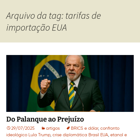
Arquivo da tag: tarifas de
importação EUA
Do Palanque ao Prejuízo
29/07/2025
artigos
BRICS e dólar
,
confronto
ideológico Lula Trump
,
crise diplomática Brasil EUA
,
etanol e