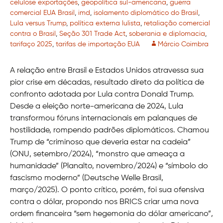
celulose exportações
,
geopolítica sul-americana
,
guerra
comercial EUA Brasil
,
imd
,
isolamento diplomático do Brasil
,
Lula versus Trump
,
política externa lulista
,
retaliação comercial
contra o Brasil
,
Seção 301 Trade Act
,
soberania e diplomacia
,
tarifaço 2025
,
tarifas de importação EUA
Márcio Coimbra
A relação entre Brasil e Estados Unidos atravessa sua
pior crise em décadas, resultado direto da política de
confronto adotada por Lula contra Donald Trump.
Desde a eleição norte-americana de 2024, Lula
transformou fóruns internacionais em palanques de
hostilidade, rompendo padrões diplomáticos. Chamou
Trump de “criminoso que deveria estar na cadeia”
(ONU, setembro/2024), “monstro que ameaça a
humanidade” (Planalto, novembro/2024) e “símbolo do
fascismo moderno” (Deutsche Welle Brasil,
março/2025). O ponto crítico, porém, foi sua ofensiva
contra o dólar, propondo nos BRICS criar uma nova
ordem financeira “sem hegemonia do dólar americano”,