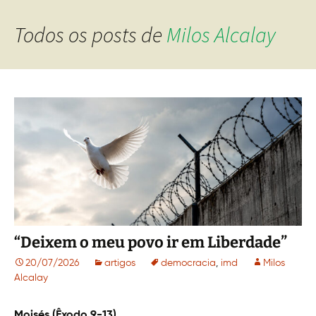
Todos os posts de
Milos Alcalay
“Deixem o meu povo ir em Liberdade”
20/07/2026
artigos
democracia
,
imd
Milos
Alcalay
Moisés (Êxodo 9-13)