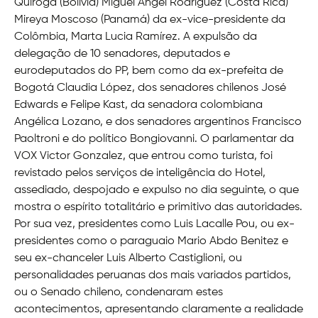
Quiroga (Bolívia) Miguel Ángel Rodríguez (Costa Rica)
Mireya Moscoso (Panamá) da ex-vice-presidente da
Colômbia, Marta Lucia Ramírez. A expulsão da
delegação de 10 senadores, deputados e
eurodeputados do PP, bem como da ex-prefeita de
Bogotá Claudia López, dos senadores chilenos José
Edwards e Felipe Kast, da senadora colombiana
Angélica Lozano, e dos senadores argentinos Francisco
Paoltroni e do político Bongiovanni. O parlamentar da
VOX Victor Gonzalez, que entrou como turista, foi
revistado pelos serviços de inteligência do Hotel,
assediado, despojado e expulso no dia seguinte, o que
mostra o espírito totalitário e primitivo das autoridades.
Por sua vez, presidentes como Luis Lacalle Pou, ou ex-
presidentes como o paraguaio Mario Abdo Benitez e
seu ex-chanceler Luis Alberto Castiglioni, ou
personalidades peruanas dos mais variados partidos,
ou o Senado chileno, condenaram estes
acontecimentos, apresentando claramente a realidade