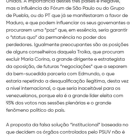
Unidos. A importância destes três países é inegável,
mas a influência do Fórum de São Paulo ou do Grupo
de Puebla, ou do PT que já se manifestaram a favor de
Maduro, e que podem influenciar os seus governantes a
procurarem uma “paz” que, em essência, seria garantir
o “status quo” da permanência no poder dos
perdedores. Igualmente preocupantes são as posições
de alguns conselheiros daquela Troika, que procuram
excluir María Corina, a grande dirigente e estrategista
da oposição, de futuras “negociações” que a separem
da bem-sucedida parceria com Edmundo, o que
estaria repetindo a desqualificação ilegítima, desta vez
a nível internacional, o que seria inaceitável para os
venezuelanos, porque ela é a grande líder eleita com
93% dos votos nas sessões plenárias e o grande
fenômeno político do país.
A proposta da falsa solução “institucional” baseada no
que decidem os órgãos controlados pelo PSUV não é