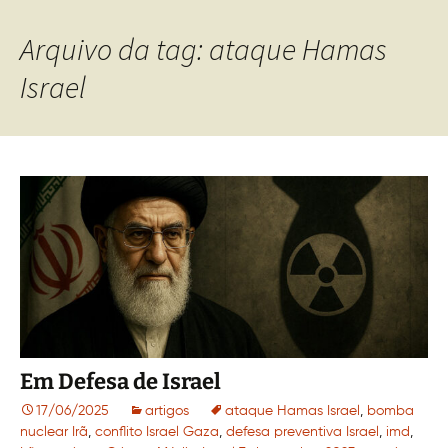
Arquivo da tag: ataque Hamas
Israel
Em Defesa de Israel
17/06/2025
artigos
ataque Hamas Israel
,
bomba
nuclear Irã
,
conflito Israel Gaza
,
defesa preventiva Israel
,
imd
,