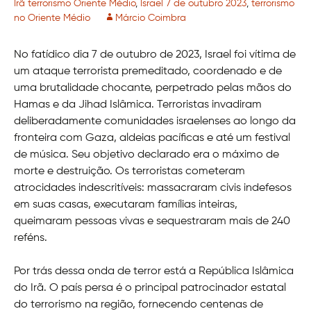
Irã terrorismo Oriente Médio
,
Israel 7 de outubro 2023
,
terrorismo
no Oriente Médio
Márcio Coimbra
No fatídico dia 7 de outubro de 2023, Israel foi vítima de
um ataque terrorista premeditado, coordenado e de
uma brutalidade chocante, perpetrado pelas mãos do
Hamas e da Jihad Islâmica. Terroristas invadiram
deliberadamente comunidades israelenses ao longo da
fronteira com Gaza, aldeias pacíficas e até um festival
de música. Seu objetivo declarado era o máximo de
morte e destruição. Os terroristas cometeram
atrocidades indescritíveis: massacraram civis indefesos
em suas casas, executaram famílias inteiras,
queimaram pessoas vivas e sequestraram mais de 240
reféns.
Por trás dessa onda de terror está a República Islâmica
do Irã. O país persa é o principal patrocinador estatal
do terrorismo na região, fornecendo centenas de