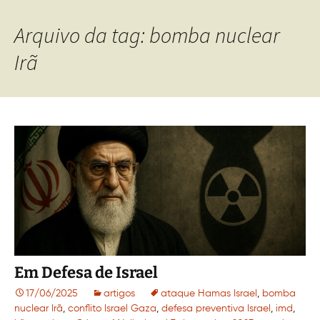
Arquivo da tag: bomba nuclear
Irã
Em Defesa de Israel
17/06/2025
artigos
ataque Hamas Israel
,
bomba
nuclear Irã
,
conflito Israel Gaza
,
defesa preventiva Israel
,
imd
,