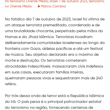
Irã terrorismo Oriente Médio
,
Israel 7 de outubro 2023
,
terrorismo
no Oriente Médio
Márcio Coimbra
No fatídico dia 7 de outubro de 2023, Israel foi vítima de
um ataque terrorista premeditado, coordenado e de
uma brutalidade chocante, perpetrado pelas mãos do
Hamas e da Jihad Islâmica. Terroristas invadiram
deliberadamente comunidades israelenses ao longo da
fronteira com Gaza, aldeias pacíficas e até um festival
de música. Seu objetivo declarado era o máximo de
morte e destruição. Os terroristas cometeram
atrocidades indescritíveis: massacraram civis indefesos
em suas casas, executaram famílias inteiras,
queimaram pessoas vivas e sequestraram mais de 240
reféns.
Por trás dessa onda de terror está a República Islâmica
do Irã. O país persa é o principal patrocinador estatal
do terrorismo na região, fornecendo centenas de