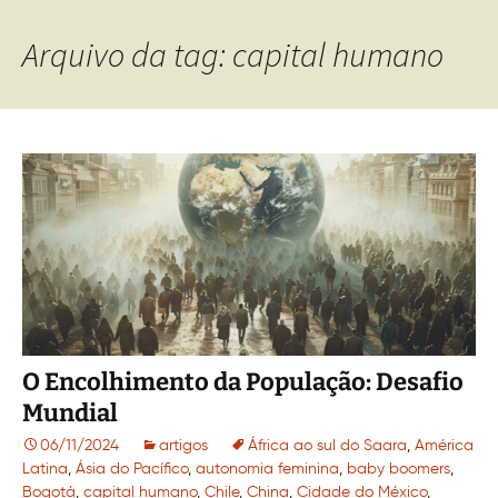
Arquivo da tag: capital humano
O Encolhimento da População: Desafio
Mundial
06/11/2024
artigos
África ao sul do Saara
,
América
Latina
,
Ásia do Pacífico
,
autonomia feminina
,
baby boomers
,
Bogotá
,
capital humano
,
Chile
,
China
,
Cidade do México
,