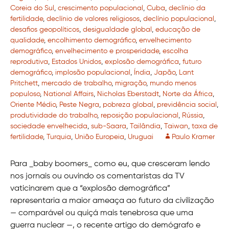
Coreia do Sul
,
crescimento populacional
,
Cuba
,
declínio da
fertilidade
,
declínio de valores religiosos
,
declínio populacional
,
desafios geopolíticos
,
desigualdade global
,
educação de
qualidade
,
encolhimento demográfico
,
envelhecimento
demográfico
,
envelhecimento e prosperidade
,
escolha
reprodutiva
,
Estados Unidos
,
explosão demográfica
,
futuro
demográfico
,
implosão populacional
,
Índia
,
Japão
,
Lant
Pritchett
,
mercado de trabalho
,
migração
,
mundo menos
populoso
,
National Affairs
,
Nicholas Eberstadt
,
Norte da África
,
Oriente Médio
,
Peste Negra
,
pobreza global
,
previdência social
,
produtividade do trabalho
,
reposição populacional
,
Rússia
,
sociedade envelhecida
,
sub-Saara
,
Tailândia
,
Taiwan
,
taxa de
fertilidade
,
Turquia
,
União Europeia
,
Uruguai
Paulo Kramer
Para _baby boomers_ como eu, que cresceram lendo
nos jornais ou ouvindo os comentaristas da TV
vaticinarem que a “explosão demográfica”
representaria a maior ameaça ao futuro da civilização
— comparável ou quiçá mais tenebrosa que uma
guerra nuclear —, o recente artigo do demógrafo e