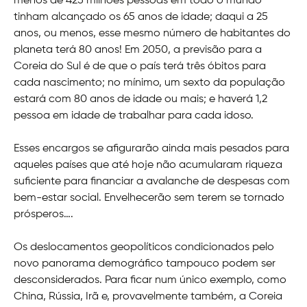
menos de 425 milhões pessoas em todo o mundo
tinham alcançado os 65 anos de idade; daqui a 25
anos, ou menos, esse mesmo número de habitantes do
planeta terá 80 anos! Em 2050, a previsão para a
Coreia do Sul é de que o país terá três óbitos para
cada nascimento; no mínimo, um sexto da população
estará com 80 anos de idade ou mais; e haverá 1,2
pessoa em idade de trabalhar para cada idoso.
Esses encargos se afigurarão ainda mais pesados para
aqueles países que até hoje não acumularam riqueza
suficiente para financiar a avalanche de despesas com
bem-estar social. Envelhecerão sem terem se tornado
prósperos….
Os deslocamentos geopolíticos condicionados pelo
novo panorama demográfico tampouco podem ser
desconsiderados. Para ficar num único exemplo, como
China, Rússia, Irã e, provavelmente também, a Coreia