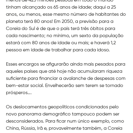
menos de 425 milhões pessoas em todo o mundo
tinham alcançado os 65 anos de idade; daqui a 25
anos, ou menos, esse mesmo número de habitantes do
planeta terá 80 anos! Em 2050, a previsão para a
Coreia do Sul é de que o país terá três óbitos para
cada nascimento; no mínimo, um sexto da população
estará com 80 anos de idade ou mais; e haverá 1,2
pessoa em idade de trabalhar para cada idoso.
Esses encargos se afigurarão ainda mais pesados para
aqueles países que até hoje não acumularam riqueza
suficiente para financiar a avalanche de despesas com
bem-estar social. Envelhecerão sem terem se tornado
prósperos….
Os deslocamentos geopolíticos condicionados pelo
novo panorama demográfico tampouco podem ser
desconsiderados. Para ficar num único exemplo, como
China, Rússia, Irã e, provavelmente também, a Coreia