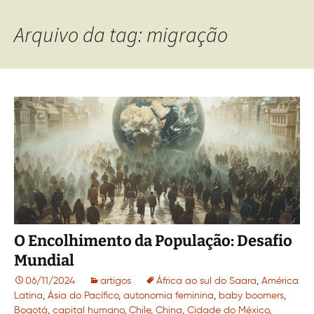
Arquivo da tag: migração
O Encolhimento da População: Desafio
Mundial
06/11/2024
artigos
África ao sul do Saara
,
América
Latina
,
Ásia do Pacífico
,
autonomia feminina
,
baby boomers
,
Bogotá
,
capital humano
,
Chile
,
China
,
Cidade do México
,