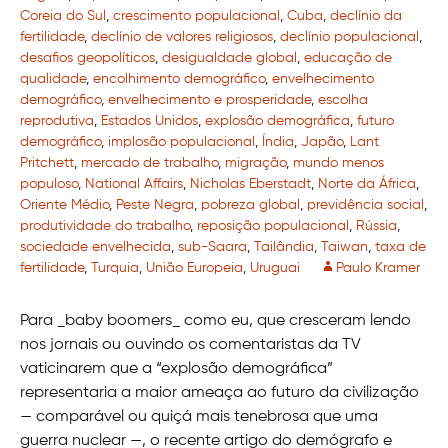
Coreia do Sul
,
crescimento populacional
,
Cuba
,
declínio da
fertilidade
,
declínio de valores religiosos
,
declínio populacional
,
desafios geopolíticos
,
desigualdade global
,
educação de
qualidade
,
encolhimento demográfico
,
envelhecimento
demográfico
,
envelhecimento e prosperidade
,
escolha
reprodutiva
,
Estados Unidos
,
explosão demográfica
,
futuro
demográfico
,
implosão populacional
,
Índia
,
Japão
,
Lant
Pritchett
,
mercado de trabalho
,
migração
,
mundo menos
populoso
,
National Affairs
,
Nicholas Eberstadt
,
Norte da África
,
Oriente Médio
,
Peste Negra
,
pobreza global
,
previdência social
,
produtividade do trabalho
,
reposição populacional
,
Rússia
,
sociedade envelhecida
,
sub-Saara
,
Tailândia
,
Taiwan
,
taxa de
fertilidade
,
Turquia
,
União Europeia
,
Uruguai
Paulo Kramer
Para _baby boomers_ como eu, que cresceram lendo
nos jornais ou ouvindo os comentaristas da TV
vaticinarem que a “explosão demográfica”
representaria a maior ameaça ao futuro da civilização
— comparável ou quiçá mais tenebrosa que uma
guerra nuclear —, o recente artigo do demógrafo e