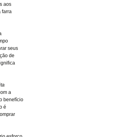
as aos
 farra
a
empo
nrar seus
ação de
gnifica
ita
com a
o benefício
o é
comprar
rio esforço