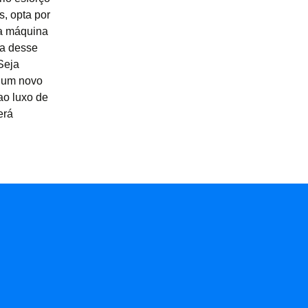
s, opta por
ua máquina
ta desse
Seja
u um novo
ao luxo de
erá