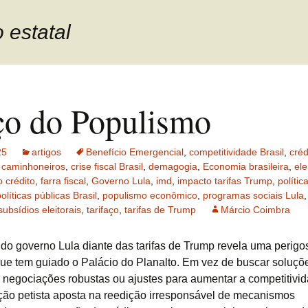
o estatal
ço do Populismo
25
artigos
Benefício Emergencial
,
competitividade Brasil
,
créd
a caminhoneiros
,
crise fiscal Brasil
,
demagogia
,
Economia brasileira
,
el
 crédito
,
farra fiscal
,
Governo Lula
,
imd
,
impacto tarifas Trump
,
polític
olíticas públicas Brasil
,
populismo econômico
,
programas sociais Lula
subsídios eleitorais
,
tarifaço
,
tarifas de Trump
Márcio Coimbra
 do governo Lula diante das tarifas de Trump revela uma perigos
que tem guiado o Palácio do Planalto. Em vez de buscar soluçõ
s, negociações robustas ou ajustes para aumentar a competitivid
ção petista aposta na reedição irresponsável de mecanismos