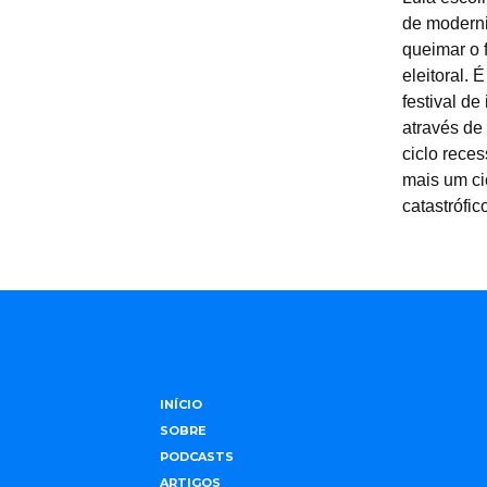
de moderniz
queimar o 
eleitoral.
festival d
através de
ciclo reces
mais um ci
catastrófic
INÍCIO
SOBRE
PODCASTS
ARTIGOS