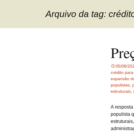
Arquivo da tag: crédit
Pre
05/08/20
crédito par
expansão do
populistas
,
p
estruturais
,
A resposta
populista 
estruturai
administra