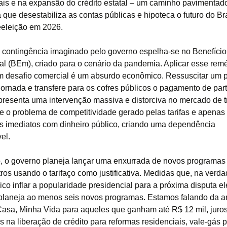
is e na expansão do crédito estatal – um caminho pavimentad
que desestabiliza as contas públicas e hipoteca o futuro do Br
eleição em 2026.
 contingência imaginado pelo governo espelha-se no Benefício
l (BEm), criado para o cenário da pandemia. Aplicar esse rem
m desafio comercial é um absurdo econômico. Ressuscitar um
jornada e transfere para os cofres públicos o pagamento de par
epresenta uma intervenção massiva e distorciva no mercado de t
e o problema de competitividade gerado pelas tarifas e apena
os imediatos com dinheiro público, criando uma dependência
el.
, o governo planeja lançar uma enxurrada de novos programas 
ros usando o tarifaço como justificativa. Medidas que, na verda
ico inflar a popularidade presidencial para a próxima disputa ele
 planeja ao menos seis novos programas. Estamos falando da 
asa, Minha Vida para aqueles que ganham até R$ 12 mil, juro
s na liberação de crédito para reformas residenciais, vale-gás 