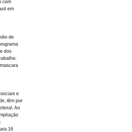
o com
asil em
édio de
 programa
te dos
rabalho.
s mascara
sociais e
de, têm por
itoral. Ao
ampliação
s
para 16