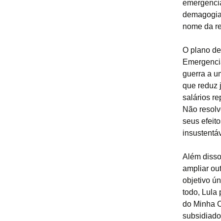
emergencia
demagogia 
nome da re
O plano de
Emergencia
guerra a u
que reduz 
salários r
Não resolv
seus efeit
insustentáv
Além disso
ampliar out
objetivo ún
todo, Lula
do Minha C
subsidiado