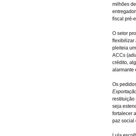
milhões de 
entregador
fiscal pré-e
O setor pr
flexibiliza
pleiteia u
ACCs (adia
crédito, a
alarmante 
Os pedidos
Exportaçã
restituição
seja esten
fortalecer
paz social 
Lula escol