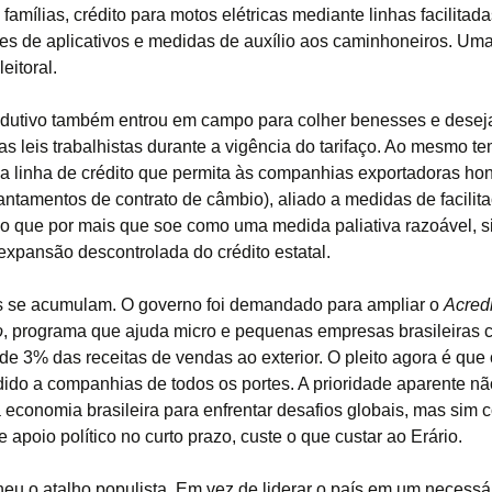
famílias, crédito para motos elétricas mediante linhas facilitad
es de aplicativos e medidas de auxílio aos caminhoneiros. Uma
leitoral.
odutivo também entrou em campo para colher benesses e desej
r as leis trabalhistas durante a vigência do tarifaço. Ao mesmo t
ma linha de crédito que permita às companhias exportadoras ho
ntamentos de contrato de câmbio), aliado a medidas de facilit
lgo que por mais que soe como uma medida paliativa razoável, si
expansão descontrolada do crédito estatal.
 se acumulam. O governo foi demandado para ampliar o
Acred
o
, programa que ajuda micro e pequenas empresas brasileiras 
 de 3% das receitas de vendas ao exterior. O pleito agora é que 
dido a companhias de todos os portes. A prioridade aparente nã
 a economia brasileira para enfrentar desafios globais, mas sim 
e apoio político no curto prazo, custe o que custar ao Erário.
heu o atalho populista. Em vez de liderar o país em um necessá