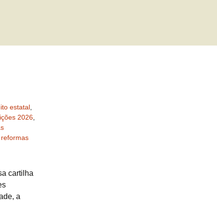
ito estatal
,
eições 2026
,
as
,
reformas
a cartilha
es
ade, a