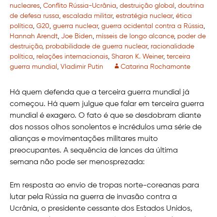
nucleares
,
Conflito Rússia-Ucrânia
,
destruição global
,
doutrina
de defesa russa
,
escalada militar
,
estratégia nuclear
,
ética
política
,
G20
,
guerra nuclear
,
guerra ocidental contra a Rússia
,
Hannah Arendt
,
Joe Biden
,
mísseis de longo alcance
,
poder de
destruição
,
probabilidade de guerra nuclear
,
racionalidade
política
,
relações internacionais
,
Sharon K. Weiner
,
terceira
guerra mundial
,
Vladimir Putin
Catarina Rochamonte
Há quem defenda que a terceira guerra mundial já
começou. Há quem julgue que falar em terceira guerra
mundial é exagero. O fato é que se desdobram diante
dos nossos olhos sonolentos e incrédulos uma série de
alianças e movimentações militares muito
preocupantes. A sequência de lances da última
semana não pode ser menosprezada:
Em resposta ao envio de tropas norte-coreanas para
lutar pela Rússia na guerra de invasão contra a
Ucrânia, o presidente cessante dos Estados Unidos,