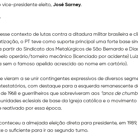
 vice-presidente eleito,
José Sarney
.
T
sse contexto de lutas contra a ditadura militar brasileira e c
ização, o PT teve como suporte principal uma forte base sin
partir do Sindicato dos Metalúrgicos de São Bernardo e Di
pelo operário/torneiro mecânico (licenciado por acidente) Lui
da sem o famoso apelido acrescido ao nome em cartório).
e vieram a se unir contingentes expressivos de diversos segm
ntestatórios, com destaque para a esquerda remanescente da
 de 1968 e guerrilheiros que sobreviveram aos
“anos de chumb
idades eclesiais de base da Igreja católica e o movimento e
 reativado por essa época.
nteceu a almejada eleição direta para presidente, em 1989, 
te o suficiente para ir ao segundo turno.