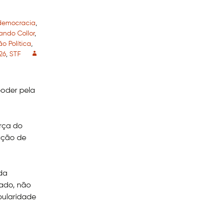
democracia
,
ando Collor
,
o Política
,
26
,
STF
poder pela
orça do
mação de
nda
ado, não
ularidade