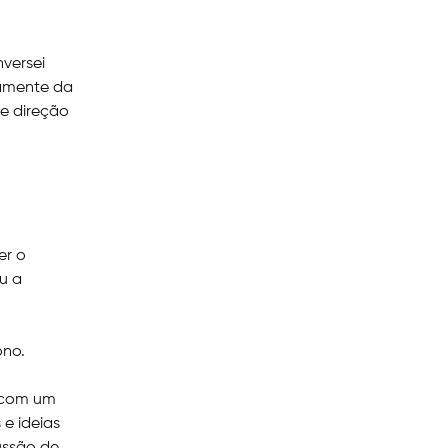
nversei
vamente da
e direção
er o
u a
ono.
a com um
 e ideias