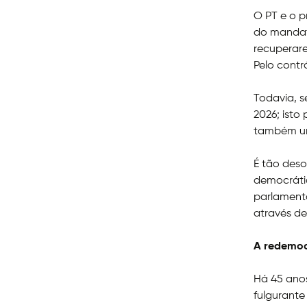
O PT e o p
do mandato
recuperare
Pelo contr
Todavia, s
2026; isto
também u
É tão deso
democráti
parlament
através d
A redemoc
Há 45 anos
fulgurante