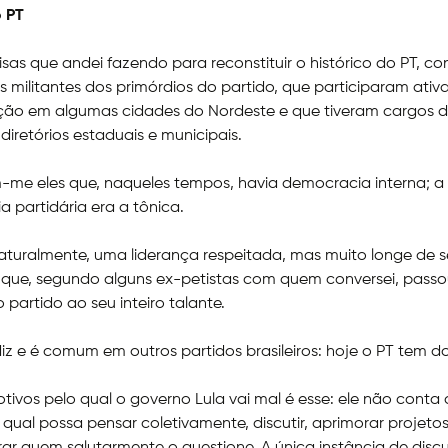
 PT
sas que andei fazendo para reconstituir o histórico do PT, co
 militantes dos primórdios do partido, que participaram ati
ção em algumas cidades do Nordeste e que tiveram cargos d
diretórios estaduais e municipais.
-me eles que, naqueles tempos, havia democracia interna; a
 partidária era a tônica.
naturalmente, uma liderança respeitada, mas muito longe de s
 que, segundo alguns ex-petistas com quem conversei, passo
 partido ao seu inteiro talante.
z e é comum em outros partidos brasileiros: hoje o PT tem d
ivos pelo qual o governo Lula vai mal é esse: ele não cont
 qual possa pensar coletivamente, discutir, aprimorar projetos