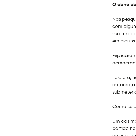
O dono do
Nas pesqui
com alguns
sua funda
em alguns 
Explicaram
democracia
Lula era, 
autocrata
submeter o
Como se di
Um dos mot
partido no