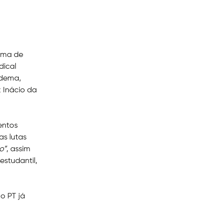
lima de
dical
adema,
z Inácio da
entos
s lutas
o”
, assim
studantil,
o PT já