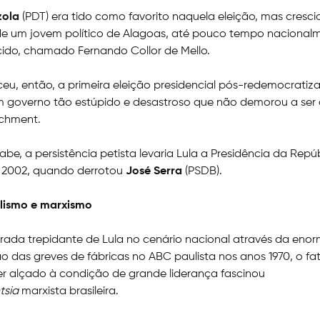
zola
(PDT) era tido como favorito naquela eleição, mas cres
 de um jovem político de Alagoas, até pouco tempo nacional
ido, chamado Fernando Collor de Mello.
ceu, então, a primeira eleição presidencial pós-redemocrati
m governo tão estúpido e desastroso que não demorou a ser
achment.
be, a persistência petista levaria Lula a Presidência da Repú
e 2002, quando derrotou
José Serra
(PSDB).
ulismo e marxismo
ada trepidante de Lula no cenário nacional através da eno
o das greves de fábricas no ABC paulista nos anos 1970, o f
er alçado à condição de grande liderança fascinou
ntsia
marxista brasileira.