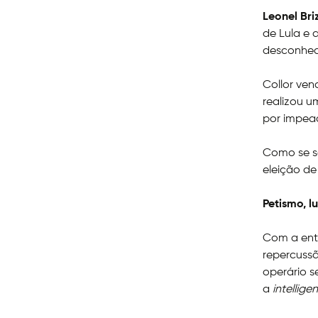
Leonel Bri
de Lula e
desconhec
Collor ven
realizou u
por impe
Como se sa
eleição d
Petismo, l
Com a entr
repercussã
operário s
a
intellige