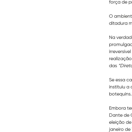
força de p
O ambiente
ditadura m
Na verdade
promulgad
irreversív
realizaçã
das
“Diret
Se essa ca
instituiu 
botequins.
Embora te
Dante de O
eleição de
janeiro de