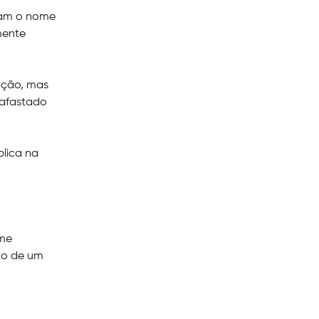
ciam o nome
mente
zação, mas
 afastado
blica na
rme
ato de um