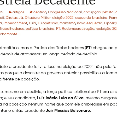
strela Decadente
25
artigos
centrão
,
Congresso Nacional
,
corrupção petista
,
eff
,
Diretas Já
,
Ditadura Militar
,
eleição 2022
,
esquerda brasileira
,
Fern
a
,
impeachment
,
Lula
,
Lulopetismo
,
marxismo
,
nova esquerda
,
Oposiçã
 Trabalhadores
,
política brasileira
,
PT
,
Redemocratização
,
reeleição 20
ochamonte
traditório, mas o Partido dos Trabalhadores (
PT
) chegou ao 
 depois de atravessar um longo período de declínio.
ato a presidente foi vitorioso na eleição de 2022, não pela f
as porque o desastre do governo anterior possibilitou a for
 frente de oposição.
, mesmo em declínio, a força político-eleitoral do PT era ai
iva; e seu candidato,
Luiz Inácio Lula da Silva
, mesmo desgast
a na oposição nenhum nome que com ele ombreasse em pop
ntar o então presidente
Jair Messias Bolsonaro
.