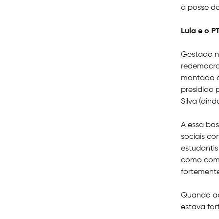
à posse do
Lula e o P
Gestado ne
redemocrat
montada a 
presidido 
Silva (ain
A essa bas
sociais co
estudantis
como comun
fortemente
Quando aco
estava for