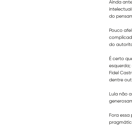
Ainda ant
intelectua
do pensam
Pouco afei
complicadí
do autorit
É certo qu
esquerda;
Fidel Cast
dentre out
Lula não a
generosam
Fora essa 
pragmátic