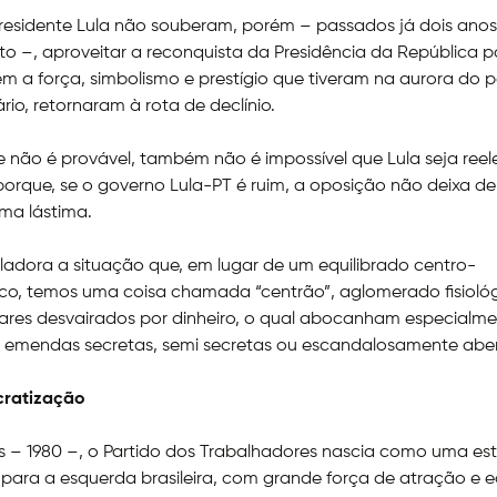
residente Lula não souberam, porém – passados já dois ano
 –, aproveitar a reconquista da Presidência da República p
m a força, simbolismo e prestígio que tiveram na aurora do p
ário, retornaram à rota de declínio.
e não é provável, também não é impossível que Lula seja reel
 porque, se o governo Lula-PT é ruim, a oposição não deixa de
ma lástima.
ladora a situação que, em lugar de um equilibrado centro-
co, temos uma coisa chamada “centrão”, aglomerado fisioló
ares desvairados por dinheiro, o qual abocanham especialm
e emendas secretas, semi secretas ou escandalosamente aber
ratização
 – 1980 –, o Partido dos Trabalhadores nascia como uma est
 para a esquerda brasileira, com grande força de atração e e