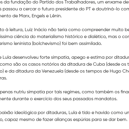
es da fundação do Partido dos Trabalhadores, um enxame de
is passou a cercar o futuro presidente do PT e doutriná-lo co
ento de Marx, Engels e Lênin.
to à leitura, Luiz Inácio não teria como compreender muito 
ssima ciência do materialismo histórico e dialético, mas o 
arismo leninista (bolchevismo) foi bem assimilado.
e Lula desenvolveu forte simpatia, apego e estima por ditadu
 como são os casos notórios da ditadura de Cuba (desde os
ro) e da ditadura da Venezuela (desde os tempos de Hugo Ch
ras.
penas nutriu simpatia por tais regimes, como também os fina
ente durante o exercício dos seus passados mandatos.
paixão ideológica por ditaduras, Lula é tido e havido como um
o, capaz mesmo de fazer alianças espúrias para se dar bem.