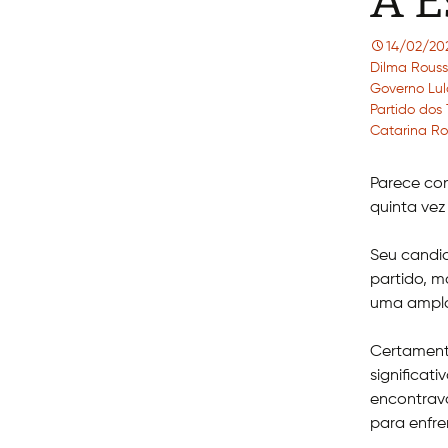
A E
14/02/20
Dilma Rouss
Governo Lul
Partido dos
Catarina R
Parece con
quinta vez
Seu candid
partido, m
uma ampla
Certamente
significat
encontrav
para enfre