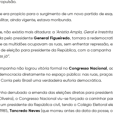
ropulsão.
 era propício para o surgimento de um novo partido de esq
ilitar, ainda vigente, estava moribunda.
, não existia mais ditadura: a
‘Anistia Ampla, Geral e Irrestrita
a pelo presidente
General Figueiredo
, tornara a redemocra
el e as multidões ocupavam as ruas, sem enfrentar repressão, e
o de eleição para presidente da República, com a campanha
as já”
.
mpanha não logrou vitória formal no
Congresso Nacional
, 
a democracia diretamente no espaço público: nas ruas, praças
 Corria pelo Brasil uma verdadeira euforia democrática.
nha derrubado a emenda das eleições diretas para presiden
liveira), o Congresso Nacional viu-se forçado a caminhar pa
 um presidente da República civil, tendo o Colégio Eleitoral e
 1985,
Tancredo Neves
(que morreu antes da data da posse, o