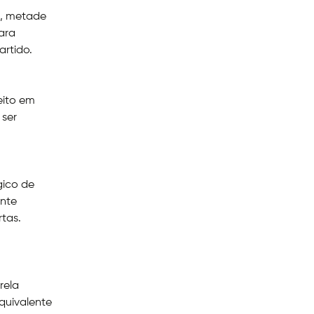
s, metade
ara
artido.
eito em
 ser
gico de
ente
tas.
rela
quivalente