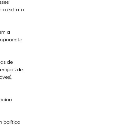
sses
m o extrato
bem a
componente
ras de
 tempos de
aves),
nciou
 político