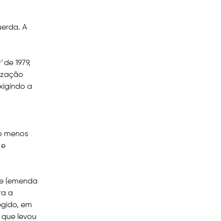
uerda. A
’
de 1979,
tização
xigindo a
ao menos
 e
te (emenda
ra a
legido, em
 que levou