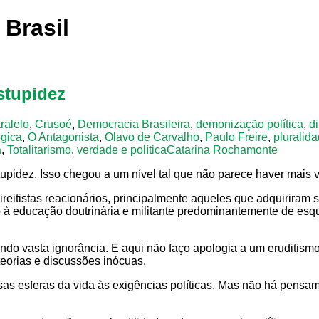
 Brasil
stupidez
ralelo
,
Crusoé
,
Democracia Brasileira
,
demonização política
,
d
ógica
,
O Antagonista
,
Olavo de Carvalho
,
Paulo Freire
,
pluralid
a
,
Totalitarismo
,
verdade e política
Catarina Rochamonte
stupidez. Isso chegou a um nível tal que não parece haver mais 
direitistas reacionários, principalmente aqueles que adquiriram
o à educação doutrinária e militante predominantemente de e
do vasta ignorância. E aqui não faço apologia a um eruditismo 
teorias e discussões inócuas.
s esferas da vida às exigências políticas. Mas não há pensame