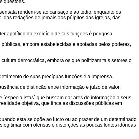
as questões.
 sensata rendem-se ao cansaço e ao tédio, enquanto os
 das redações de jornais aos púlpitos das igrejas, das
er apolítico do exercício de tais funções é perigosa.
s públicas, embora estabelecidas e apoiadas pelos poderes,
 à cultura democrática, embora os que politizam tais setores o
 detrimento de suas precípuas funções é a imprensa.
usência de distinção entre informação e juízo de valor:
s e ´especialistas´ que buscam dar ares de informação a seus
ealidade objetiva, que finca as discussões públicas em
l quando esta se opõe ao lucro ou ao prazer de um determinado
eslegitimar com ofensas e distorções as poucas fontes idôneas