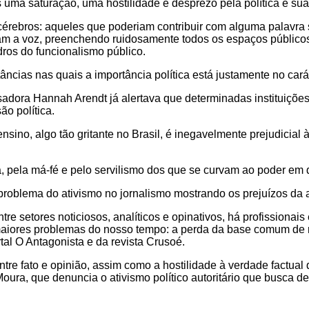
 uma saturação, uma hostilidade e desprezo pela política e su
cérebros: aqueles que poderiam contribuir com alguma palavra
çam a voz, preenchendo ruidosamente todos os espaços públicos,
dros do funcionalismo público.
âncias nas quais a importância política está justamente no carát
sadora Hannah Arendt já alertava que determinadas instituiçõe
ão política.
 ensino, algo tão gritante no Brasil, é inegavelmente prejudicial
ca, pela má-fé e pelo servilismo dos que se curvam ao poder em
 problema do ativismo no jornalismo mostrando os prejuízos da a
e setores noticiosos, analíticos e opinativos, há profissionai
 maiores problemas do nosso tempo: a perda da base comum de r
rtal O Antagonista e da revista Crusoé.
ntre fato e opinião, assim como a hostilidade à verdade factua
ura, que denuncia o ativismo político autoritário que busca d