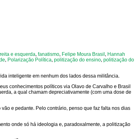
ireita e esquerda
,
fanatismo
,
Felipe Moura Brasil
,
Hannah
ade
,
Polarização Política
,
politização do ensino
,
politização do
vida inteligente em nenhum dos lados dessa militância.
 seus conhecimentos políticos via Olavo de Carvalho e Brasil
squerda, a qual chamam depreciativamente (com uma dose de
vão e pedante. Pelo contrário, penso que faz falta nos dias
nto onde só há ideologia e, paradoxalmente, a politização