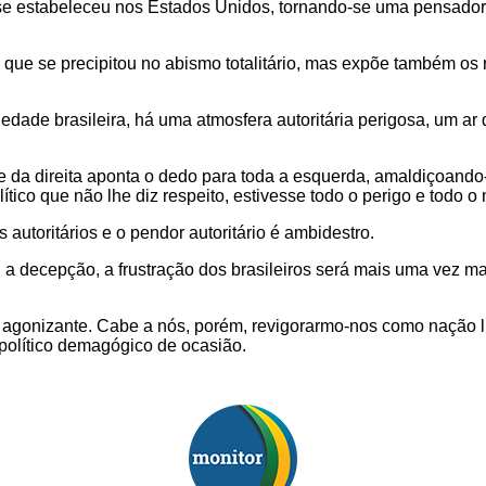
 e se estabeleceu nos Estados Unidos, tornando-se uma pensad
ue se precipitou no abismo totalitário, mas expõe também os 
e brasileira, há uma atmosfera autoritária perigosa, um ar dif
e da direita aponta o dedo para toda a esquerda, amaldiçoando-
ítico que não lhe diz respeito, estivesse todo o perigo e todo o 
autoritários e o pendor autoritário é ambidestro.
r, a decepção, a frustração dos brasileiros será mais uma vez 
onizante. Cabe a nós, porém, revigorarmo-nos como nação livre
político demagógico de ocasião.