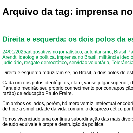
Arquivo da tag: imprensa no
Direita e esquerda: os dois polos da e
24/01/2025
artigos
ativismo jornalístico
,
autoritarismo
,
Brasil Pa
Arendt
,
ideologia política
,
imprensa no Brasil
,
militância ideol
judiciário
,
resgate democrático
,
servidão voluntária
,
Tolerânci
Direita e esquerda reduziram-se, no Brasil, a dois polos de e
Cada um dos polos ideológicos, claro, vai se julgar superior; 
Paralelo medirão seu próprio conhecimento por contraposiçã
razão) de educação Paulo Freire.
Em ambos os lados, porém, há mero verniz intelectual encobrin
de hoje a simplicidade da vida comum, o desprezo cético por 
Temos vivenciado uma contínua subordinação das mais diversa
de tudo equivale à própria destruição da política.