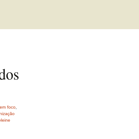
 dos
em foco
,
nização
leine