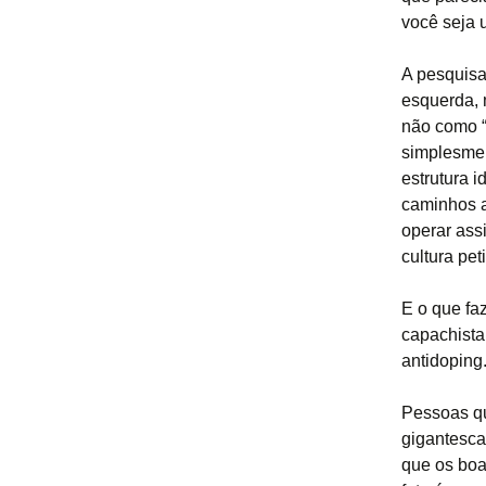
você seja 
A pesquisa 
esquerda, 
não como “b
simplesmen
estrutura 
caminhos a
operar ass
cultura pet
E o que fa
capachista 
antidoping
Pessoas qu
gigantesca
que os boa