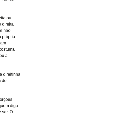
eita ou
direita,
 e não
 própria
açam
 costuma
ou a
 direitinha
a de
porções
 quem diga
 ser. O