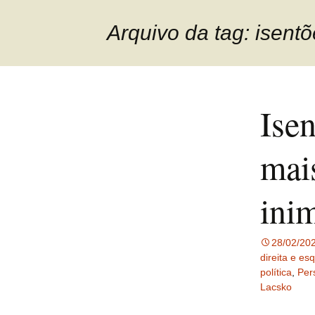
Arquivo da tag: isent
Isen
mais
ini
28/02/20
direita e es
política
,
Per
Lacsko