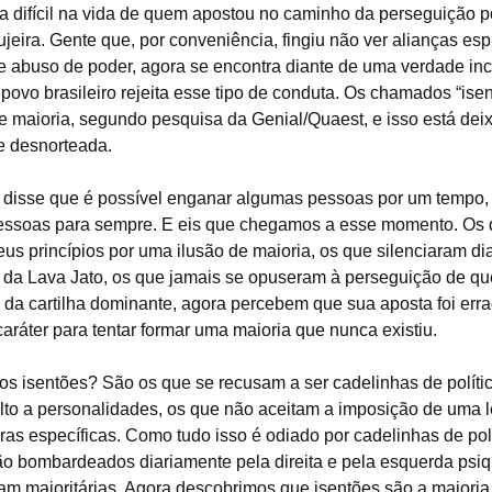
a difícil na vida de quem apostou no caminho da perseguição po
jeira. Gente que, por conveniência, fingiu não ver alianças esp
e abuso de poder, agora se encontra diante de uma verdade in
 povo brasileiro rejeita esse tipo de conduta. Os chamados “ise
e maioria, segundo pesquisa da Genial/Quaest, e isso está dei
e desnorteada.
disse que é possível enganar algumas pessoas por um tempo
essoas para sempre. E eis que chegamos a esse momento. Os
eus princípios por uma ilusão de maioria, os que silenciaram di
 da Lava Jato, os que jamais se opuseram à perseguição de q
 da cartilha dominante, agora percebem que sua aposta foi erra
caráter para tentar formar uma maioria que nunca existiu.
os isentões? São os que se recusam a ser cadelinhas de políti
ulto a personalidades, os que não aceitam a imposição de uma 
ras específicas. Como tudo isso é odiado por cadelinhas de polí
ão bombardeados diariamente pela direita e pela esquerda psiqu
am majoritárias. Agora descobrimos que isentões são a maioria