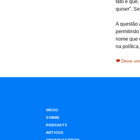
fato é que
quiser”. S
A questão 
permitindo
nome que o
na política
Deixe um
INÍCIO
SOBRE
PODCASTS
ARTIGOS