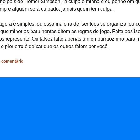
, no país do Homer Simpson, “a culpa é minha e eu ponho em 
empre alguém será culpado, jamais quem tem culpa.
agora é simples: ou essa maioria de isentões se organiza, ou c
 que minorias barulhentas ditem as regras do jogo. Falta aos i
s represente. Ou talvez falte apenas um empurrãozinho para m
, o pior erro é deixar que os outros falem por você.
 comentário