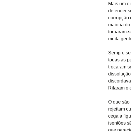
Mais um di
defender su
corrupção 
maioria do
tornaram-s
muita gent
Sempre se 
todas as p
trocaram s
dissolução
discordava
Rifaram o 
O que são 
rejeitam c
cega a figu
isentões s
que pareci