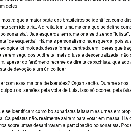
um deles.
mostra que a maior parte dos brasileiros se identifica como dir
mas sem idolatria. A direita tem uma maioria que se define como 
olsonarista”. Já a esquerda tem a maioria se dizendo “lulista”,
te “de esquerda”. Há mais personalismo na esquerda, pois sua
ideológica foi moldada dessa forma, centrada em líderes que tr
 serem seguidos. A direita, mais difusa e descentralizada, não
im, apesar do fenômeno recente da direita capachista, que adot
ista de devoção a um único líder.
zer com essa maioria de isentões? Organização. Durante anos, a
culpou os isentões pela volta de Lula. Isso só ocorreu pela falt
.
e se identificam como bolsonaristas faltaram às urnas em pro
s. Os petistas não, realmente saíram para votar em massa. Há
tos sobre urnas desanimaram a participação bolsonarista. Pode