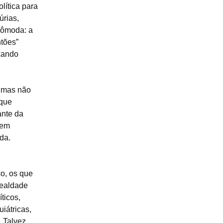
lítica para
úrias,
cômoda: a
ntões”
xando
, mas não
 que
ante da
uem
da.
co, os que
lealdade
ticos,
iátricas,
. Talvez