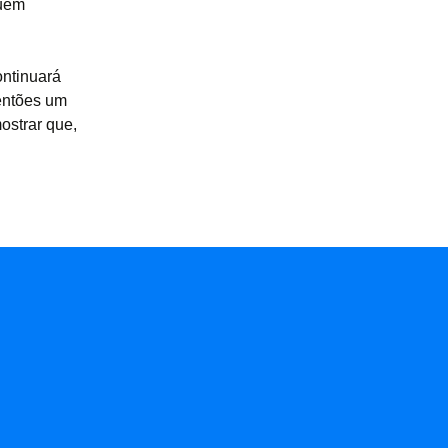
quem
ontinuará
sentões um
ostrar que,