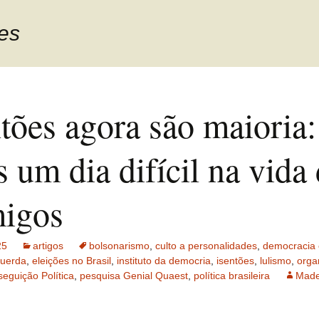
ões
tões agora são maioria:
 um dia difícil na vida
migos
25
artigos
bolsonarismo
,
culto a personalidades
,
democracia 
querda
,
eleições no Brasil
,
instituto da democria
,
isentões
,
lulismo
,
orga
seguição Política
,
pesquisa Genial Quaest
,
política brasileira
Made