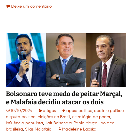
Deixe um comentário
Bolsonaro teve medo de peitar Marçal,
e Malafaia decidiu atacar os dois
10/10/2024
artigos
apoio político
,
declínio político
,
disputa política
,
eleições no Brasil
,
estratégia de poder
,
influência populista
,
Jair Bolsonaro
,
Pablo Marçal
,
política
brasileira
,
Silas Malafaia
Madeleine Lacsko