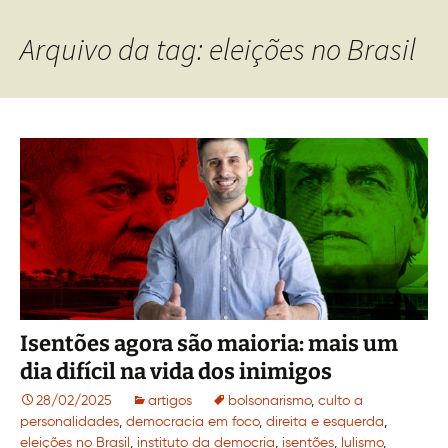
Arquivo da tag: eleições no Brasil
Isentões agora são maioria: mais um
dia difícil na vida dos inimigos
28/02/2025
artigos
bolsonarismo
,
culto a
personalidades
,
democracia em foco
,
direita e esquerda
,
eleições no Brasil
,
instituto da democria
,
isentões
,
lulismo
,