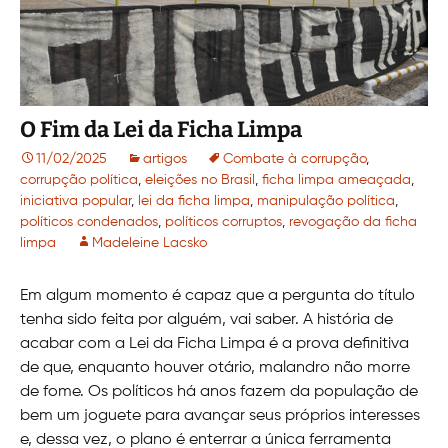
O Fim da Lei da Ficha Limpa
11/02/2025
artigos
Combate à corrupção
,
corrupção política
,
eleições no Brasil
,
ficha limpa ameaçada
,
iniciativa popular
,
lei da ficha limpa
,
manipulação política
,
políticos condenados
,
políticos corruptos
,
revogação da ficha
limpa
Madeleine Lacsko
Em algum momento é capaz que a pergunta do título
tenha sido feita por alguém, vai saber. A história de
acabar com a Lei da Ficha Limpa é a prova definitiva
de que, enquanto houver otário, malandro não morre
de fome. Os políticos há anos fazem da população de
bem um joguete para avançar seus próprios interesses
e, dessa vez, o plano é enterrar a única ferramenta