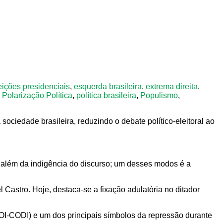
eições presidenciais
,
esquerda brasileira
,
extrema direita
,
,
Polarização Política
,
política brasileira
,
Populismo
,
ciedade brasileira, reduzindo o debate político-eleitoral ao
o além da indigência do discurso; um desses modos é a
l Castro. Hoje, destaca-se a fixação adulatória no ditador
DOI-CODI) e um dos principais símbolos da repressão durante