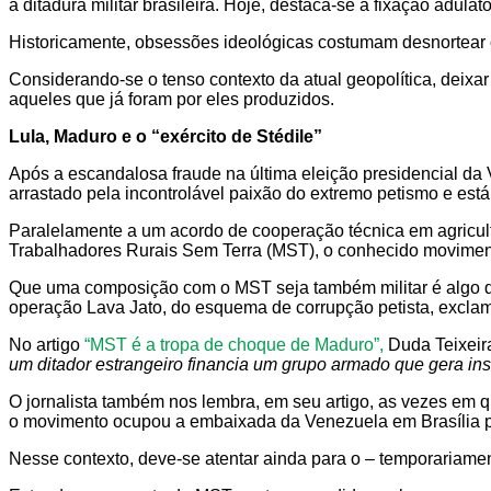
a ditadura militar brasileira. Hoje, destaca-se a fixação adul
Historicamente, obsessões ideológicas costumam desnortear o
Considerando-se o tenso contexto da atual geopolítica, deixa
aqueles que já foram por eles produzidos.
Lula, Maduro e o “exército de Stédile”
Após a escandalosa fraude na última eleição presidencial da
arrastado pela incontrolável paixão do extremo petismo e est
Paralelamente a um acordo de cooperação técnica em agricult
Trabalhadores Rurais Sem Terra (MST), o conhecido movimento
Que uma composição com o MST seja também militar é algo que
operação Lava Jato, do esquema de corrupção petista, exclamo
No artigo
“MST é a tropa de choque de Maduro”,
Duda Teixeir
um ditador estrangeiro financia um grupo armado que gera insta
O jornalista também nos lembra, em seu artigo, as vezes em
o movimento ocupou a embaixada da Venezuela em Brasília pa
Nesse contexto, deve-se atentar ainda para o – temporariame