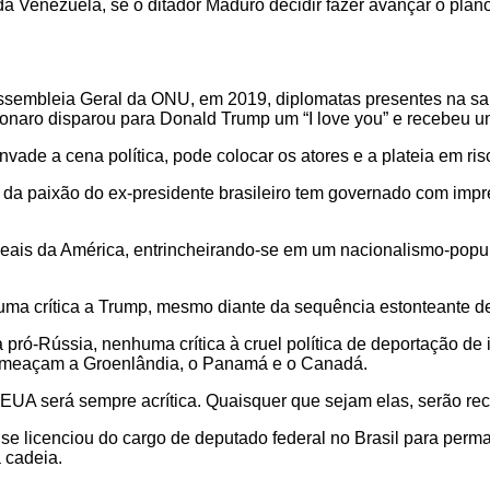
a Venezuela, se o ditador Maduro decidir fazer avançar o plan
 Assembleia Geral da ONU, em 2019, diplomatas presentes na sa
naro disparou para Donald Trump um “I love you” e recebeu um 
vade a cena política, pode colocar os atores e a plateia em ris
a paixão do ex-presidente brasileiro tem governado com imprevi
ideais da América, entrincheirando-se em um nacionalismo-popul
r uma crítica a Trump, mesmo diante da sequência estonteante de
a pró-Rússia, nenhuma crítica à cruel política de deportação de
 ameaçam a Groenlândia, o Panamá e o Canadá.
UA será sempre acrítica. Quaisquer que sejam elas, serão rece
se licenciou do cargo de deputado federal no Brasil para perm
 cadeia.