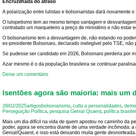
Encruzilhada do atraso
A polarização entre lulistas e bolsonaristas dará novamente o
O lulopetismo tem ao mesmo tempo vantagem e desvantagem po
contratado um marqueteiro a preço de ministério e não esta
O bolsonarismo tem a desvantagem de, não estando no poder,
ex-presidente Bolsonaro, declarado inelegível pelo TSE, não 
Se pudesse ser candidato em 2026, Bolsonaro perderia por muit
Azar mesmo é o da população brasileira se continuar paralisa
Deixe um comentário
Isentões agora são maioria: mais um di
28/02/2025
artigos
bolsonarismo
,
culto a personalidades
,
demo
Perseguição Política
,
pesquisa Genial Quaest
,
política brasile
Mais um dia difícil na vida de quem apostou no caminho da per
poder, agora se encontra diante de uma verdade incômoda: a m
Genial/Quaest, e isso está deixando muita gente desnorteada.