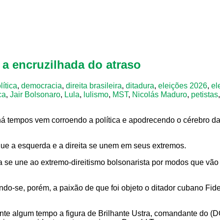
a encruzilhada do atraso
lítica
,
democracia
,
direita brasileira
,
ditadura
,
eleições 2026
,
el
ca
,
Jair Bolsonaro
,
Lula
,
lulismo
,
MST
,
Nicolás Maduro
,
petistas
á tempos vem corroendo a política e apodrecendo o cérebro da so
que a esquerda e a direita se unem em seus extremos.
a se une ao extremo-direitismo bolsonarista por modos que vã
ndo-se, porém, a paixão de que foi objeto o ditador cubano Fide
ante algum tempo a figura de Brilhante Ustra, comandante do (