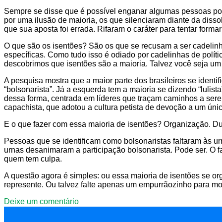
Sempre se disse que é possível enganar algumas pessoas po
por uma ilusão de maioria, os que silenciaram diante da dis
que sua aposta foi errada. Rifaram o caráter para tentar forma
O que são os isentões? São os que se recusam a ser cadelinha
específicas. Como tudo isso é odiado por cadelinhas de políti
descobrimos que isentões são a maioria. Talvez você seja um
A pesquisa mostra que a maior parte dos brasileiros se identi
“bolsonarista”. Já a esquerda tem a maioria se dizendo “lulis
dessa forma, centrada em líderes que traçam caminhos a serem
capachista, que adotou a cultura petista de devoção a um único
E o que fazer com essa maioria de isentões? Organização. Dura
Pessoas que se identificam como bolsonaristas faltaram às u
urnas desanimaram a participação bolsonarista. Pode ser. O 
quem tem culpa.
A questão agora é simples: ou essa maioria de isentões se or
represente. Ou talvez falte apenas um empurrãozinho para mostr
Deixe um comentário