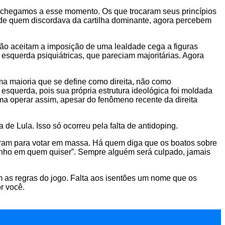
 chegamos a esse momento. Os que trocaram seus princípios
 de quem discordava da cartilha dominante, agora percebem
 não aceitam a imposição de uma lealdade cega a figuras
 esquerda psiquiátricas, que pareciam majoritárias. Agora
 uma maioria que se define como direita, não como
 esquerda, pois sua própria estrutura ideológica foi moldada
ma operar assim, apesar do fenômeno recente da direita
de Lula. Isso só ocorreu pela falta de antidoping.
aíram para votar em massa. Há quem diga que os boatos sobre
ponho em quem quiser”. Sempre alguém será culpado, jamais
m as regras do jogo. Falta aos isentões um nome que os
r você.