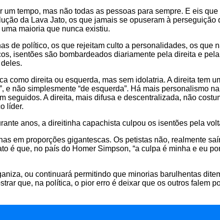
r um tempo, mas não todas as pessoas para sempre. E eis que
solução da Lava Jato, os que jamais se opuseram à perseguição
r uma maioria que nunca existiu.
s de político, os que rejeitam culto a personalidades, os que
cos, isentões são bombardeados diariamente pela direita e pela
 deles.
fica como direita ou esquerda, mas sem idolatria. A direita tem
ta”, e não simplesmente “de esquerda”. Há mais personalismo na
 seguidos. A direita, mais difusa e descentralizada, não costu
 líder.
nte anos, a direitinha capachista culpou os isentões pela volta 
rnas em proporções gigantescas. Os petistas não, realmente s
fato é que, no país do Homer Simpson, “a culpa é minha e eu 
ganiza, ou continuará permitindo que minorias barulhentas dite
ar que, na política, o pior erro é deixar que os outros falem po