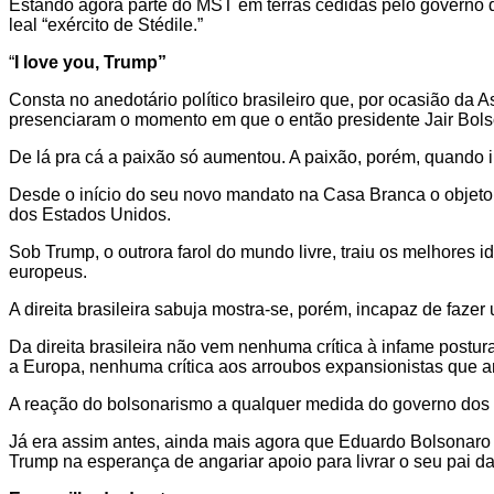
Estando agora parte do MST em terras cedidas pelo governo d
leal “exército de Stédile.”
“
I love you, Trump”
Consta no anedotário político brasileiro que, por ocasião da
presenciaram o momento em que o então presidente Jair Bolso
De lá pra cá a paixão só aumentou. A paixão, porém, quando in
Desde o início do seu novo mandato na Casa Branca o objeto d
dos Estados Unidos.
Sob Trump, o outrora farol do mundo livre, traiu os melhores 
europeus.
A direita brasileira sabuja mostra-se, porém, incapaz de faze
Da direita brasileira não vem nenhuma crítica à infame postur
a Europa, nenhuma crítica aos arroubos expansionistas que
A reação do bolsonarismo a qualquer medida do governo dos E
Já era assim antes, ainda mais agora que Eduardo Bolsonaro 
Trump na esperança de angariar apoio para livrar o seu pai da