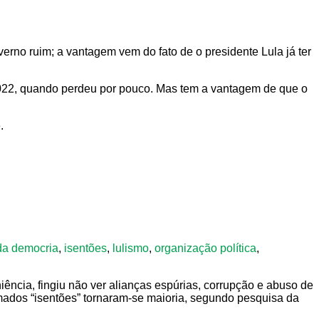
no ruim; a vantagem vem do fato de o presidente Lula já ter
2022, quando perdeu por pouco. Mas tem a vantagem de que o
.
 da democria
,
isentões
,
lulismo
,
organização política
,
iência, fingiu não ver alianças espúrias, corrupção e abuso de
amados “isentões” tornaram-se maioria, segundo pesquisa da