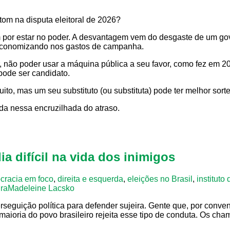
 tom na disputa eleitoral de 2026?
r estar no poder. A desvantagem vem do desgaste de um gover
r economizando nos gastos de campanha.
 não poder usar a máquina pública a seu favor, como fez em 
pode ser candidato.
o, mas um seu substituto (ou substituta) pode ter melhor sorte
da nessa encruzilhada do atraso.
a difícil na vida dos inimigos
cracia em foco
,
direita e esquerda
,
eleições no Brasil
,
instituto
ira
Madeleine Lacsko
seguição política para defender sujeira. Gente que, por conven
aioria do povo brasileiro rejeita esse tipo de conduta. Os ch