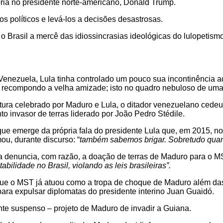
atória no presidente norte-americano, Donald Trump.
s políticos e levá-los a decisões desastrosas.
r o Brasil a mercê das idiossincrasias ideológicas do lulopeti
 Venezuela, Lula tinha controlado um pouco sua incontinência 
á recompondo a velha amizade; isto no quadro nebuloso de uma 
ura celebrado por Maduro e Lula, o ditador venezuelano cedeu
 invasor de terras liderado por João Pedro Stédile.
 emerge da própria fala do presidente Lula que, em 2015, no c
u, durante discurso: “
também sabemos brigar. Sobretudo quand
a denuncia, com razão, a doação de terras de Maduro para o 
bilidade no Brasil, violando as leis brasileiras”.
 que o MST já atuou como a tropa de choque de Maduro além da
ra expulsar diplomatas do presidente interino Juan Guaidó.
nte suspenso – projeto de Maduro de invadir a Guiana.