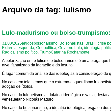
Arquivo da tag: lulismo
Lulo-madurismo ou bolso-trumpismo: 
31/03/2025
artigos
bolsonarismo
,
Bolsonaristas
,
Brasil
,
crise po
Extrema esquerda
,
Geopolítica
,
Governo Lula
,
ideologia políti
Radicalismo político
,
Trump
Catarina Rochamonte
A polarização entre lulismo e bolsonarismo é uma praga que h
nível fanatizado da lacração e do insulto.
É lugar comum da análise das ideologias a consideração de 
No caso em tela, temos que o extremo-esquerdismo lulopetist
adoção de ídolos.
No caso do lulopetismo a idolatria ideológica é vasta, destaca
venezuelano Nicolás Maduro.
No caso do bolsonarismo, a idolatria ideológica resgatou dur