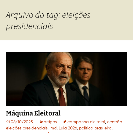
Arquivo da tag: eleições
presidenciais
Máquina Eleitoral
06/10/2025
artigos
campanha eleitoral
,
centrão
,
eleições presidenciais
,
imd
,
Lula 2026
,
política brasileira
,