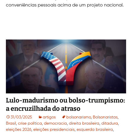
conveniências pessoais acima de um projeto nacional.
Lulo-madurismo ou bolso-trumpismo:
a encruzilhada do atraso
31/03/2025
artigos
bolsonarismo
,
Bolsonaristas
,
Brasil
,
crise política
,
democracia
,
direita brasileira
,
ditadura
,
eleições 2026
,
eleições presidenciais
,
esquerda brasileira
,