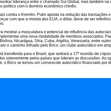
strar liderança entre o chamado Sul Global, mas também na Ás
smo político com o domínio econômico chinês.
ais contra o Kremlin, Putin aposta na redução das transações e
orçar com que a moeda dos EUA, o dólar, deixe de ser referênci
es.
ra mostrar a musculatura e potencial de influência das autoc
 implementar uma nova modalidade de membros associados. Part
 Bolívia, Nicarágua, Síria, Cuba, Argélia, Venezuela, entre ou
o o caminho trilhado pelo Brics: um clube autocrático em amp
rá transferida para o Brasil, que sediará a 17ª reunião de cúpu
os solenemente pelos países que lideram as discussões. Ao op
, o Brics se tornou um convescote autocrático financiado por