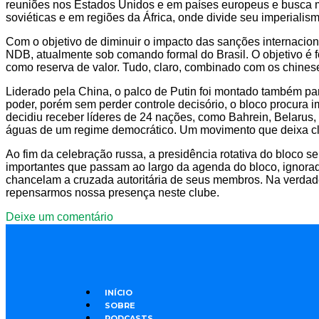
reuniões nos Estados Unidos e em países europeus e busca mo
soviéticas e em regiões da África, onde divide seu imperiali
Com o objetivo de diminuir o impacto das sanções internacion
NDB, atualmente sob comando formal do Brasil. O objetivo é f
como reserva de valor. Tudo, claro, combinado com os chines
Liderado pela China, o palco de Putin foi montado também pa
poder, porém sem perder controle decisório, o bloco procura
decidiu receber líderes de 24 nações, como Bahrein, Belarus,
águas de um regime democrático. Um movimento que deixa clar
Ao fim da celebração russa, a presidência rotativa do bloco se
importantes que passam ao largo da agenda do bloco, ignorad
chancelam a cruzada autoritária de seus membros. Na verdade
repensarmos nossa presença neste clube.
Deixe um comentário
INÍCIO
SOBRE
PODCASTS