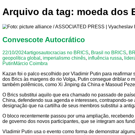
Arquivo da tag: moeda dos
Convescote Autocrático
22/10/2024
artigos
autocracias no BRICS
,
Brasil no BRICS
,
BR
geopolítica global
,
imperialismo chinês
,
influência russa
,
lider
Putin
Márcio Coimbra
Kazan foi o palco escolhido por Vladimir Putin para reafirma
dos Brics às margens do rio Volga, Putin consegue driblar o m
também polêmicos, como Xi Jinping da China e Masoud Pezes
O Brics substitui aquilo que era chamado no passado de paíse
China, defendendo sua agenda e interesses, contrapondo-se a
designação que na cartilha de seus membros substitui a anti
O bloco recentemente passou por uma ampliação, recebendo E
de governo dos novos participantes, que se integram aos funda
Vladimir Putin usa o evento como forma de demonstrar alguma