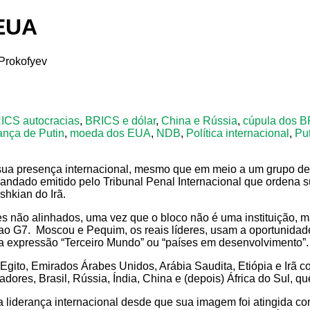
 EUA
ICS autocracias
,
BRICS e dólar
,
China e Rússia
,
cúpula dos 
ança de Putin
,
moeda dos EUA
,
NDB
,
Política internacional
,
Pu
r sua presença internacional, mesmo que em meio a um grupo de
andado emitido pelo Tribunal Penal Internacional que ordena su
hkian do Irã.
s não alinhados, uma vez que o bloco não é uma instituição, m
o G7. Moscou e Pequim, os reais líderes, usam a oportunidade
ga expressão “Terceiro Mundo” ou “países em desenvolvimento”.
gito, Emirados Árabes Unidos, Arábia Saudita, Etiópia e Irã c
dores, Brasil, Rússia, Índia, China e (depois) África do Sul, 
 liderança internacional desde que sua imagem foi atingida co