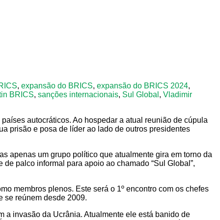
BRICS
,
expansão do BRICS
,
expansão do BRICS 2024
,
tin BRICS
,
sanções internacionais
,
Sul Global
,
Vladimir
 países autocráticos. Ao hospedar a atual reunião de cúpula
a prisão e posa de líder ao lado de outros presidentes
as apenas um grupo político que atualmente gira em torno da
 de palco informal para apoio ao chamado “Sul Global”,
omo membros plenos. Este será o 1º encontro com os chefes
que se reúnem desde 2009.
m a invasão da Ucrânia. Atualmente ele está banido de