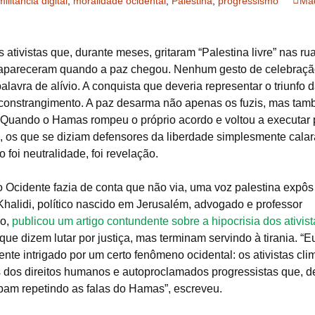
militância digital
,
moralidade ocidental
,
Palestina
,
progressismo
Mad
ativistas que, durante meses, gritaram “Palestina livre” nas ru
apareceram quando a paz chegou. Nenhum gesto de celebraçã
lavra de alívio. A conquista que deveria representar o triunfo 
constrangimento. A paz desarma não apenas os fuzis, mas ta
. Quando o Hamas rompeu o próprio acordo e voltou a executar 
, os que se diziam defensores da liberdade simplesmente cala
o foi neutralidade, foi revelação.
 Ocidente fazia de conta que não via, uma voz palestina expôs
halidi, político nascido em Jerusalém, advogado e professor
io,
publicou um artigo contundente sobre a hipocrisia dos ativist
que dizem lutar por justiça, mas terminam servindo à tirania. “E
nte intrigado por um certo fenômeno ocidental: os ativistas clim
 dos direitos humanos e autoproclamados progressistas que, 
bam repetindo as falas do Hamas”, escreveu.