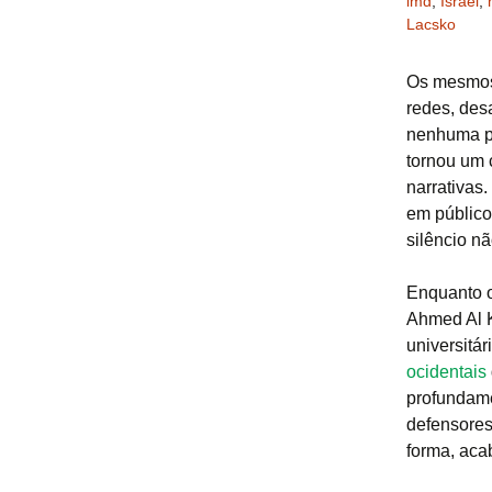
imd
,
Israel
,
Lacsko
Os mesmos 
redes, des
nenhuma pa
tornou um 
narrativas
em público
silêncio nã
Enquanto o
Ahmed Al K
universitár
ocidentais
profundame
defensores
forma, aca