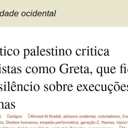
idade ocidental
tico palestino critica
istas como Greta, que f
silêncio sobre execuçõe
mas
5
artigos
Ahmed Al Khalidi
,
ativismo ocidental
,
colonialismo
,
Con
io
,
Direitos humanos
,
empatia performática
,
geração Z
,
Hamas
,
hipocr