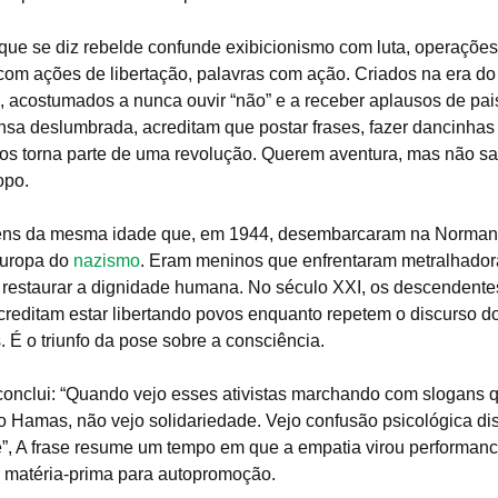
que se diz rebelde confunde exibicionismo com luta, operações
com ações de libertação, palavras com ação. Criados na era do
, acostumados a nunca ouvir “não” e a receber aplausos de pais
sa deslumbrada, acreditam que postar frases, fazer dancinhas
 os torna parte de uma revolução. Querem aventura, mas não 
opo.
ens da mesma idade que, em 1944, desembarcaram na Norman
 Europa do
nazismo
. Eram meninos que enfrentaram metralhador
restaurar a dignidade humana. No século XXI, os descendente
reditam estar libertando povos enquanto repetem o discurso d
. É o triunfo da pose sobre a consciência.
 conclui: “Quando vejo esses ativistas marchando com slogans 
 Hamas, não vejo solidariedade. Vejo confusão psicológica di
”, A frase resume um tempo em que a empatia virou performanc
, matéria-prima para autopromoção.