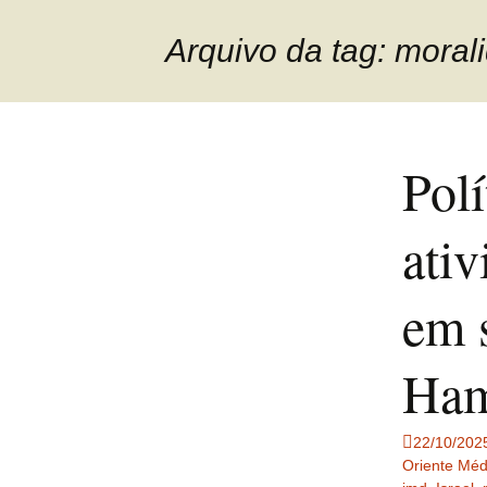
Arquivo da tag: moral
Polí
ativ
em 
Ha
22/10/202
Oriente Méd