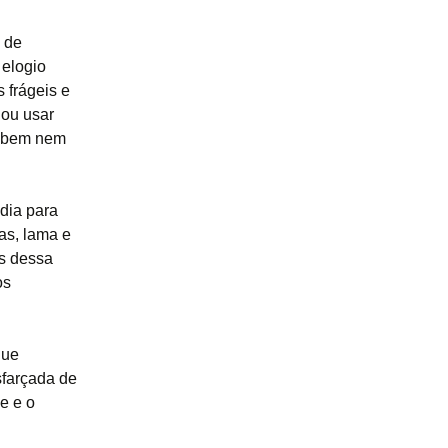
 de
 elogio
 frágeis e
 ou usar
sabem nem
dia para
as, lama e
s dessa
os
que
sfarçada de
e e o