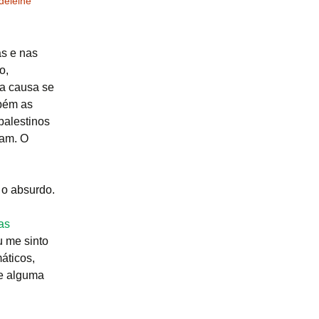
eleine
as e nas
o,
da causa se
mbém as
palestinos
ram. O
 o absurdo.
as
u me sinto
áticos,
de alguma