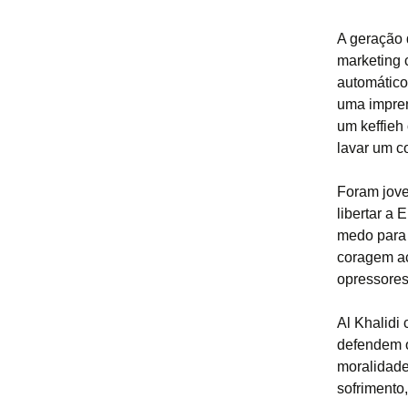
A geração 
marketing 
automático
uma impren
um keffieh
lavar um c
Foram jov
libertar a
medo para 
coragem ac
opressores
Al Khalidi
defendem o
moralidade
sofrimento