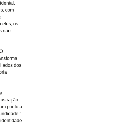
dental.
es, com
e
 eles, os
es não
 O
ransforma
aliados dos
pria
la
rustração
am por luta
undidade.”
identidade