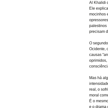
Al Khalidi
Ele explic
mocinhos e
opressores
palestinos
precisam d
O segundo 
Ocidente, 
causas “an
oprimidos,
consciência
Mas há algo
intensidad
real, o so
moral como
É o mesmo 
e o drama 