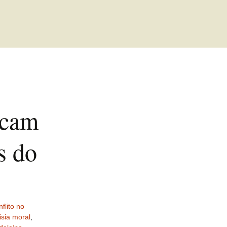
icam
s do
flito no
isia moral
,