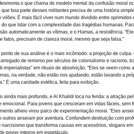
 desmonta o que chama de modelo mental da confusão moral oci
a que boa parte desses militantes precisa de uma história simpl
 vilões. É mais fácil viver num mundo dividido entre oprimidos 
 do que lidar com a complexidade das tragédias humanas. Para
 são automaticamente as vítimas, e o Hamas, a resistência. “El
e fatos, precisam de clareza moral, mesmo que seja falsa.”
ponto de sua análise é o mais incômodo: a projeção de culpa.
carregado de remorso por séculos de colonialismo e racismo, t
ti-imperialistas” em rituais de absolvição. “Eles se veem como 
 mas, na verdade, não estão nos ajudando, estão lavando a pró
.” É uma caridade estética, feita para exibição.
 ainda mais profundo, e Al Khalidi toca na ferida: a atração pe
e emocional. Para jovens que cresceram em vidas fáceis, sem f
frimento alheio virou palco de experimentação moral. “Eles ansei
 outros anseiam por aventura. Confundem destruição com prof
narcisismo que transforma causas em acessórios, slogans em 
de povos inteiros em espetáculo.