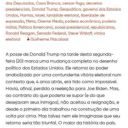
dos Deputados
,
Casa Branca
,
cessar-fogo
,
decretos
presidenciais
,
Donald Trump
,
Geopolítica
,
governo dos Estados
Unidos
,
Hamas
,
Israel
,
landslide eleitoral
,
liberdade de
expressão
,
Meta
,
Oriente Médio
,
poderio econômico
,
poderio
militar
,
Política Americana
,
posse presidencial
,
republicanos
,
Ronald Reagan
,
Senado Federal
,
Steve Witkoff
,
vitória
eleitoral
Guilherme Macalossi
A posse de Donald Trump na tarde desta segunda-
feira (20) marca uma mudança completa no desenho
político dos Estados Unidos. Ele retorna ao poder
anabolizado por uma contundente vitória eleitoral num
contexto que, 4 anos atrás, era tido como impossível.
Havia, afinal, perdido a reeleição para Joe Biden. Mas,
ao contrário do que poderia se supor (e do que
desejavam seus inimigos), não aceitou a resignação, e
desde o primeiro dia trabalhou na construção de uma
volta por cima. Mas talvez nem ele imaginasse que seu
retorno seria tão triunfal. O maior da história do país.