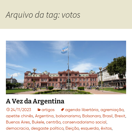
Arquivo da tag: votos
A Vez da Argentina
24/11/2023
artigos
agenda libertária
,
agremiação
,
apetite chinês
,
Argentina
,
bolsonarismo
,
Bolsonaro
,
Brasil
,
Brexit
,
Buenos Aires
,
Bukele
,
centrão
,
conservadorismo social
,
democracia
,
desgaste político
,
Eleição
,
esquerda
,
êxitos
,