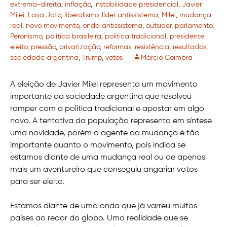
extrema-direita
,
inflação
,
instabilidade presidencial
,
Javier
Milei
,
Lava Jato
,
liberalismo
,
líder antissistema
,
Milei
,
mudança
real
,
novo movimento
,
onda antissistema
,
outsider
,
parlamento
,
Peronismo
,
política brasileira
,
política tradicional
,
presidente
eleito
,
pressão
,
privatização
,
reformas
,
resistência
,
resultados
,
sociedade argentina
,
Trump
,
votos
Márcio Coimbra
A eleição de Javier Milei representa um movimento
importante da sociedade argentina que resolveu
romper com a política tradicional e apostar em algo
novo. A tentativa da população representa em síntese
uma novidade, porém o agente da mudança é tão
importante quanto o movimento, pois indica se
estamos diante de uma mudança real ou de apenas
mais um aventureiro que conseguiu angariar votos
para ser eleito.
Estamos diante de uma onda que já varreu muitos
países ao redor do globo. Uma realidade que se