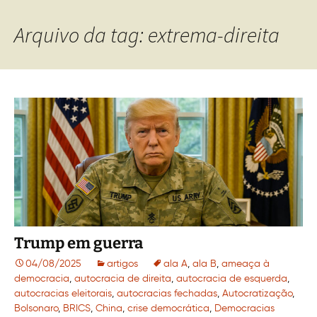
Arquivo da tag: extrema-direita
Trump em guerra
04/08/2025
artigos
ala A
,
ala B
,
ameaça à
democracia
,
autocracia de direita
,
autocracia de esquerda
,
autocracias eleitorais
,
autocracias fechadas
,
Autocratização
,
Bolsonaro
,
BRICS
,
China
,
crise democrática
,
Democracias