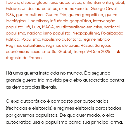
liberais
,
disputa global
,
eixo autocrático
,
enfrentamento global
,
Estados Unidos autocrático
,
extrema-direita
,
George Orwell
1984
,
guerra cultural
,
Guerra Fria
,
guerra geopolítica
,
guerra
ideológica
,
iliberalismo
,
influência geopolítica
,
intervenção
populista
,
Irã
,
Lula
,
MAGA
,
multilateralismo em crise
,
nacional-
populismo
,
nacionalismo populista
,
Neopopulismo
,
Polarização
Política
,
Populismo
,
Populismo autoritário
,
regime híbrido
,
Regimes autoritários
,
regimes eleitorais
,
Rússia
,
Sanções
econômicas
,
socialismo
,
Sul Global
,
Trump
,
V-Dem 2025
Augusto de Franco
Há uma guerra instalada no mundo. É a segunda
grande guerra fria movida pelo eixo autocrático contra
as democracias liberais.
O eixo autocrático é composto por autocracias
(fechadas e eleitorais) e regimes eleitorais parasitados
por governos populistas. De qualquer modo, o eixo
autocrático usa o populismo como sua principal arma.