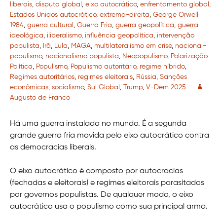
liberais
,
disputa global
,
eixo autocrático
,
enfrentamento global
,
Estados Unidos autocrático
,
extrema-direita
,
George Orwell
1984
,
guerra cultural
,
Guerra Fria
,
guerra geopolítica
,
guerra
ideológica
,
iliberalismo
,
influência geopolítica
,
intervenção
populista
,
Irã
,
Lula
,
MAGA
,
multilateralismo em crise
,
nacional-
populismo
,
nacionalismo populista
,
Neopopulismo
,
Polarização
Política
,
Populismo
,
Populismo autoritário
,
regime híbrido
,
Regimes autoritários
,
regimes eleitorais
,
Rússia
,
Sanções
econômicas
,
socialismo
,
Sul Global
,
Trump
,
V-Dem 2025
Augusto de Franco
Há uma guerra instalada no mundo. É a segunda
grande guerra fria movida pelo eixo autocrático contra
as democracias liberais.
O eixo autocrático é composto por autocracias
(fechadas e eleitorais) e regimes eleitorais parasitados
por governos populistas. De qualquer modo, o eixo
autocrático usa o populismo como sua principal arma.