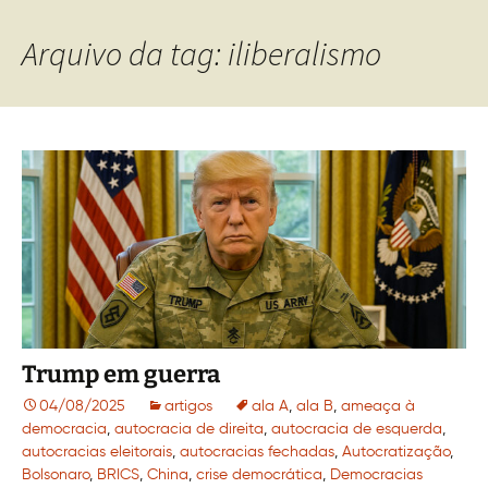
Arquivo da tag: iliberalismo
Trump em guerra
04/08/2025
artigos
ala A
,
ala B
,
ameaça à
democracia
,
autocracia de direita
,
autocracia de esquerda
,
autocracias eleitorais
,
autocracias fechadas
,
Autocratização
,
Bolsonaro
,
BRICS
,
China
,
crise democrática
,
Democracias