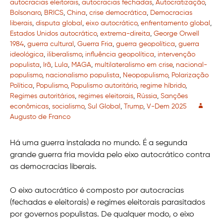
autocracias eleitorais
,
autocracias fechadas
,
Autocratização
,
Bolsonaro
,
BRICS
,
China
,
crise democrática
,
Democracias
liberais
,
disputa global
,
eixo autocrático
,
enfrentamento global
,
Estados Unidos autocrático
,
extrema-direita
,
George Orwell
1984
,
guerra cultural
,
Guerra Fria
,
guerra geopolítica
,
guerra
ideológica
,
iliberalismo
,
influência geopolítica
,
intervenção
populista
,
Irã
,
Lula
,
MAGA
,
multilateralismo em crise
,
nacional-
populismo
,
nacionalismo populista
,
Neopopulismo
,
Polarização
Política
,
Populismo
,
Populismo autoritário
,
regime híbrido
,
Regimes autoritários
,
regimes eleitorais
,
Rússia
,
Sanções
econômicas
,
socialismo
,
Sul Global
,
Trump
,
V-Dem 2025
Augusto de Franco
Há uma guerra instalada no mundo. É a segunda
grande guerra fria movida pelo eixo autocrático contra
as democracias liberais.
O eixo autocrático é composto por autocracias
(fechadas e eleitorais) e regimes eleitorais parasitados
por governos populistas. De qualquer modo, o eixo