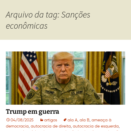
Arquivo da tag: Sanções
econômicas
Trump em guerra
04/08/2025
artigos
ala A
,
ala B
,
ameaça à
democracia
,
autocracia de direita
,
autocracia de esquerda
,