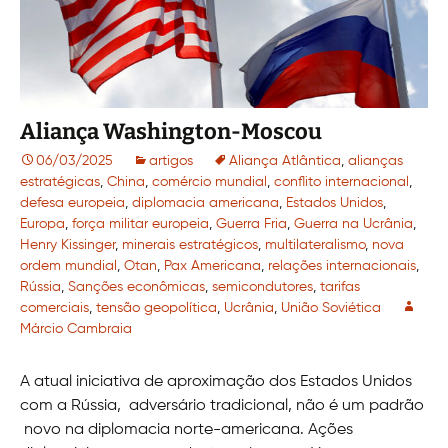
Aliança Washington-Moscou
06/03/2025
artigos
Aliança Atlântica
,
alianças
estratégicas
,
China
,
comércio mundial
,
conflito internacional
,
defesa europeia
,
diplomacia americana
,
Estados Unidos
,
Europa
,
força militar europeia
,
Guerra Fria
,
Guerra na Ucrânia
,
Henry Kissinger
,
minerais estratégicos
,
multilateralismo
,
nova
ordem mundial
,
Otan
,
Pax Americana
,
relações internacionais
,
Rússia
,
Sanções econômicas
,
semicondutores
,
tarifas
comerciais
,
tensão geopolítica
,
Ucrânia
,
União Soviética
Márcio Cambraia
A atual iniciativa de aproximação dos Estados Unidos
com a Rússia, adversário tradicional, não é um padrão
novo na diplomacia norte-americana. Ações