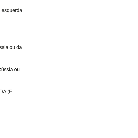
a esquerda
ssia ou da
Rússia ou
DA (E