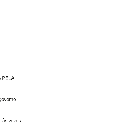
S PELA
 governo –
, às vezes,