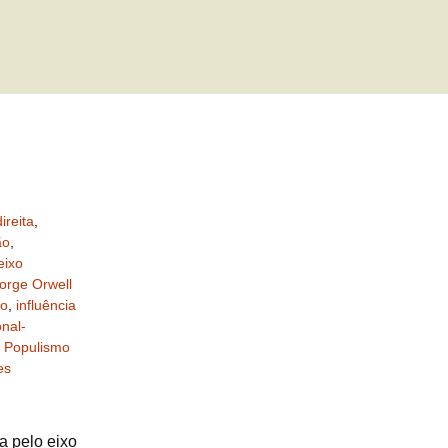
ireita
,
ão
,
eixo
orge Orwell
mo
,
influência
onal-
,
Populismo
es
a pelo eixo