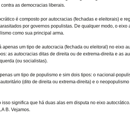
o contra as democracias liberais.
ocrático é composto por autocracias (fechadas e eleitorais) e r
 parasitados por governos populistas. De qualquer modo, o eixo 
lismo como sua principal arma.
 apenas um tipo de autocracia (fechada ou eleitoral) no eixo au
pos: as autocracias ditas de direita ou de extrema-direita e as a
querda (ou socialistas).
penas um tipo de populismo e sim dois tipos: o nacional-popul
utoritário (dito de direita ou extrema-direita) e o neopopulismo 
.
 isso significa que há duas alas em disputa no eixo autocrático
LA B. Vejamos.