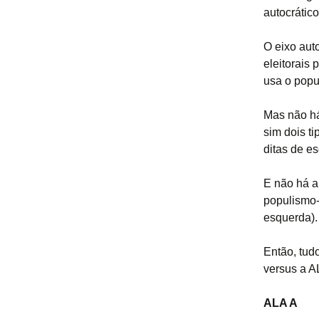
autocrátic
O eixo aut
eleitorais
usa o popu
Mas não há
sim dois ti
ditas de es
E não há a
populismo-a
esquerda)
Então, tudo
versus a A
ALA A