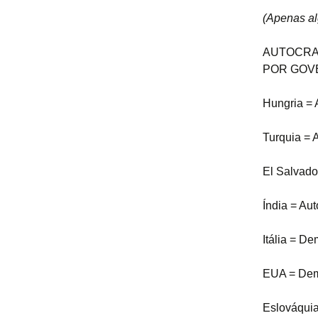
(Apenas al
AUTOCRAC
POR GOVE
Hungria = 
Turquia = 
El Salvado
Índia = Aut
Itália = De
EUA = Demo
Eslováquia