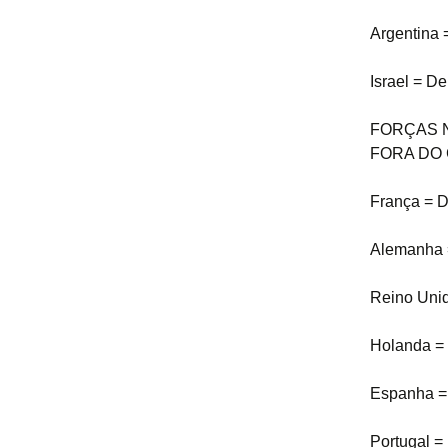
Argentina 
Israel = D
FORÇAS N
FORA DO
França = D
Alemanha =
Reino Unid
Holanda = 
Espanha = 
Portugal =