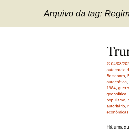
Arquivo da tag: Regim
Tru
04/08/20
autocracia 
Bolsonaro
,
autocrático
,
1984
,
guerra
geopolítica
,
populismo
,
autoritário
,
econômicas
Há uma gue