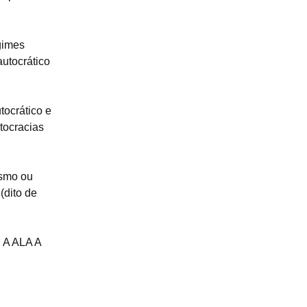
egimes
autocrático
tocrático e
utocracias
ismo ou
(dito de
. A ALA A