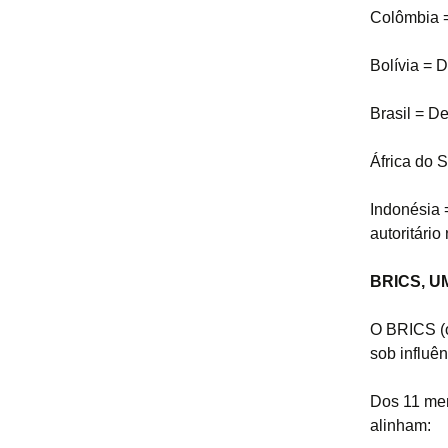
Colômbia =
Bolívia = 
Brasil = D
África do 
Indonésia 
autoritário
BRICS, 
O BRICS (o
sob influê
Dos 11 mem
alinham: