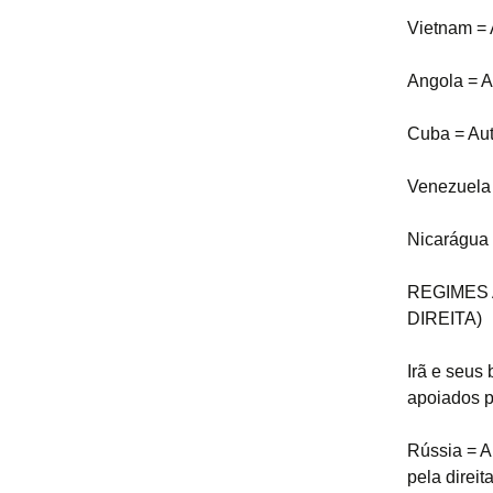
Vietnam = 
Angola = A
Cuba = Aut
Venezuela 
Nicarágua 
REGIMES 
DIREITA)
Irã e seus 
apoiados 
Rússia = A
pela direit