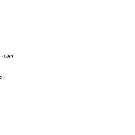
 – com
OU