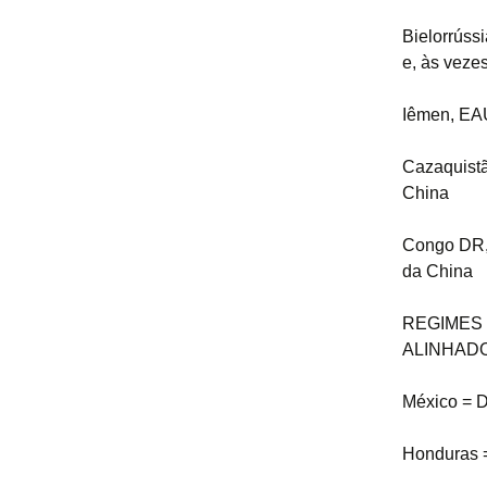
Bielorrúss
e, às vezes
Iêmen, EAU
Cazaquistã
China
Congo DR, 
da China
REGIMES 
ALINHADO
México = D
Honduras =