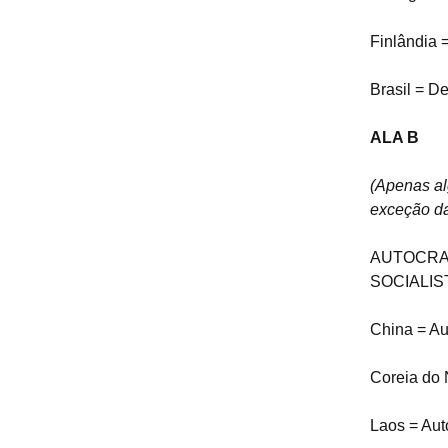
Finlândia 
Brasil = D
ALA B
(Apenas al
exceção da
AUTOCRAC
SOCIALIS
China = Au
Coreia do 
Laos = Aut