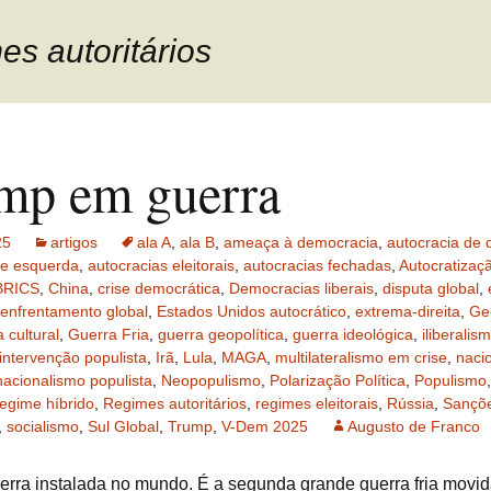
es autoritários
mp em guerra
25
artigos
ala A
,
ala B
,
ameaça à democracia
,
autocracia de d
de esquerda
,
autocracias eleitorais
,
autocracias fechadas
,
Autocratizaç
BRICS
,
China
,
crise democrática
,
Democracias liberais
,
disputa global
,
enfrentamento global
,
Estados Unidos autocrático
,
extrema-direita
,
Ge
 cultural
,
Guerra Fria
,
guerra geopolítica
,
guerra ideológica
,
iliberalis
intervenção populista
,
Irã
,
Lula
,
MAGA
,
multilateralismo em crise
,
naci
nacionalismo populista
,
Neopopulismo
,
Polarização Política
,
Populismo
regime híbrido
,
Regimes autoritários
,
regimes eleitorais
,
Rússia
,
Sançõ
,
socialismo
,
Sul Global
,
Trump
,
V-Dem 2025
Augusto de Franco
rra instalada no mundo. É a segunda grande guerra fria movid