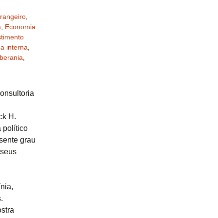
trangeiro
,
a
,
Economia
stimento
a interna
,
berania
,
onsultoria
ck H.
político
sente grau
 seus
nia,
.
stra