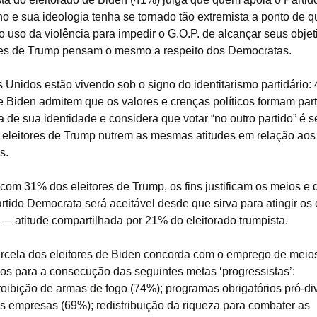
o e sua ideologia tenha se tornado tão extremista a ponto de q
a o uso da violência para impedir o G.O.P. de alcançar seus obje
res de Trump pensam o mesmo a respeito dos Democratas.
 Unidos estão vivendo sob o signo do identitarismo partidário:
de Biden admitem que os valores e crenças políticos formam par
va de sua identidade e considera que votar “no outro partido” é s
eleitores de Trump nutrem as mesmas atitudes em relação aos
s.
com 31% dos eleitores de Trump, os fins justificam os meios e 
rtido Democrata será aceitável desde que sirva para atingir os 
s — atitude compartilhada por 21% do eleitorado trumpista.
rcela dos eleitores de Biden concorda com o emprego de meio
os para a consecução das seguintes metas ‘progressistas’:
proibição de armas de fogo (74%); programas obrigatórios pró-d
s empresas (69%); redistribuição da riqueza para combater as