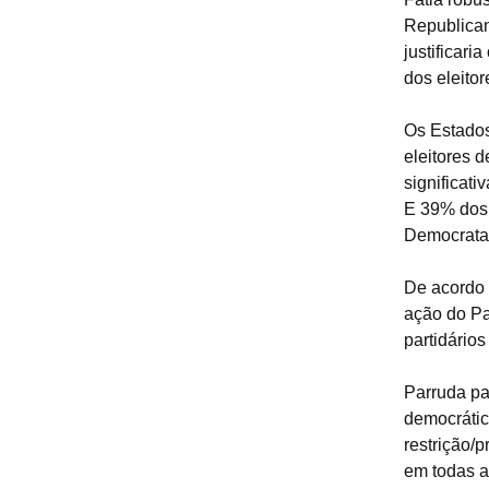
Republican
justificari
dos eleito
Os Estados
eleitores 
significati
E 39% dos 
Democrata
De acordo 
ação do Pa
partidário
Parruda pa
democrátic
restrição/
em todas a