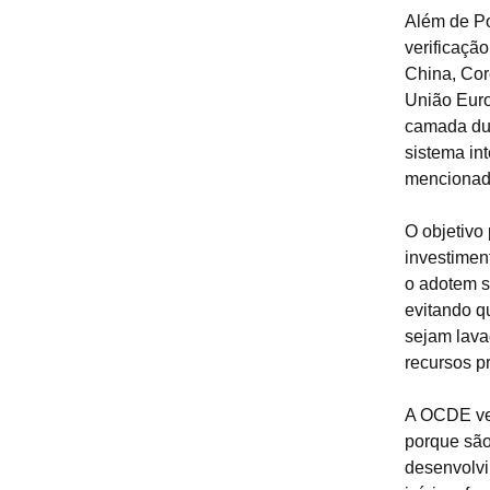
Além de Po
verificaçã
China, Cor
União Euro
camada du
sistema in
mencionad
O objetivo 
investimen
o adotem s
evitando q
sejam lava
recursos p
A OCDE ve
porque são
desenvolvi