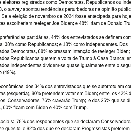
e eleitores registrados como Democratas, Republicanos ou In
8, o
survey
apontou tendências perturbadoras na opinião públi
 Se a eleição de novembro de 2024 fosse antecipada para hoj
es escolheriam reeleger Joe Biden; e 48% iriam de Donald Tr
preferências partidárias, 44% dos entrevistados se definem co
s; 38% como Republicanos; e 18% como Independentes. Dos
ados Democratas, 88% expressam intenção de reeleger Biden
ados Republicanos querem a volta de Trump à Casa Branca; e
ados Independentes dividem-se quase igualmente entre o seg
o (49%).
conômicas: dos 34% dos entrevistados que se autorrotulam c
tas (esquerda), 80% pretendem votar em Biden; entre os 42% 
idos Conservadores, 76% cravarão Trump; e dos 25% que se d
, 60% ficam com Biden e 40% com Trump.
ociais: 78% dos respondentes que se declaram Conservadore
e quesito; e 82% dos que se declaram Progressistas preferem 