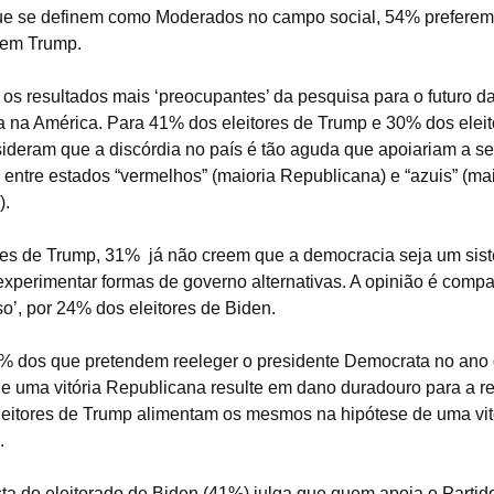
ue se definem como Moderados no campo social, 54% preferem
rem Trump.
os resultados mais ‘preocupantes’ da pesquisa para o futuro d
 na América. Para 41% dos eleitores de Trump e 30% dos eleit
ideram que a discórdia no país é tão aguda que apoiariam a s
 entre estados “vermelhos” (maioria Republicana) e “azuis” (ma
).
res de Trump, 31% já não creem que a democracia seja um sist
experimentar formas de governo alternativas. A opinião é compa
so’, por 24% dos eleitores de Biden.
% dos que pretendem reeleger o presidente Democrata no ano
e uma vitória Republicana resulte em dano duradouro para a re
eitores de Trump alimentam os mesmos na hipótese de uma vit
.
sta do eleitorado de Biden (41%) julga que quem apoia o Partid