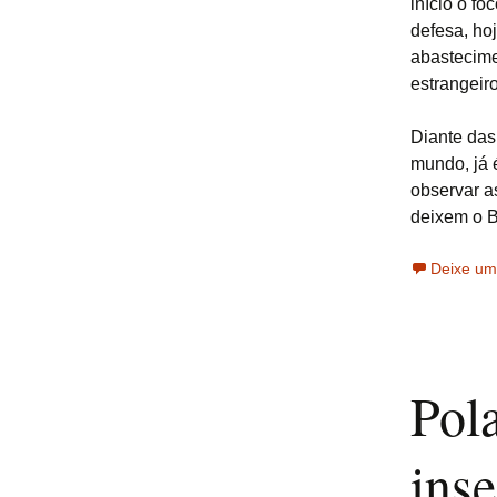
início o fo
defesa, ho
abastecime
estrangeir
Diante das
mundo, já 
observar a
deixem o B
Deixe um
Pol
ins