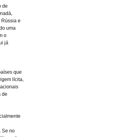
o de
anadá,
, Rússia e
ndo uma
m o
i já
países que
gem lícita,
nacionais
a de
cialmente
. Se no