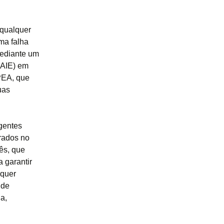
 qualquer
ma falha
mediante um
IAIE) em
PEA, que
uas
rgentes
orados no
ês, que
 garantir
lquer
 de
a,