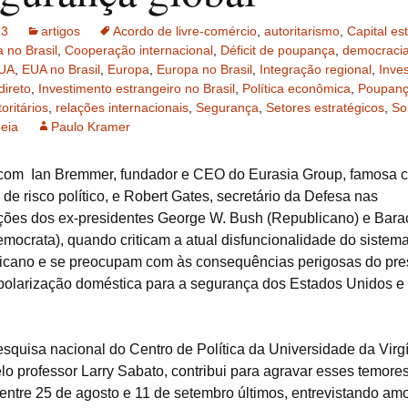
23
artigos
Acordo de livre-comércio
,
autoritarismo
,
Capital es
 no Brasil
,
Cooperação internacional
,
Déficit de poupança
,
democraci
UA
,
EUA no Brasil
,
Europa
,
Europa no Brasil
,
Integração regional
,
Inve
direto
,
Investimento estrangeiro no Brasil
,
Política econômica
,
Poupanç
oritários
,
relações internacionais
,
Segurança
,
Setores estratégicos
,
So
eia
Paulo Kramer
om Ian Bremmer, fundador e CEO do Eurasia Group, famosa c
de risco político, e Robert Gates, secretário da Defesa nas
ções dos ex-presidentes George W. Bush (Republicano) e Bara
ocrata), quando criticam a atual disfuncionalidade do sistema 
icano e se preocupam com às consequências perigosas do pre
 polarização doméstica para a segurança dos Estados Unidos e
squisa nacional do Centro de Política da Universidade da Virgí
elo professor Larry Sabato, contribui para agravar esses temores
entre 25 de agosto e 11 de setembro últimos, entrevistando amo