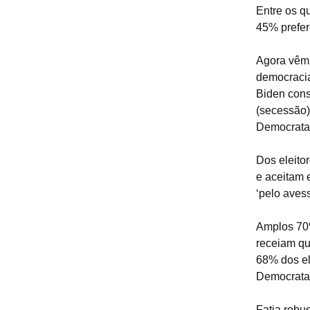
Entre os q
45% prefe
Agora vêm 
democracia
Biden cons
(secessão)
Democrata
Dos eleito
e aceitam 
‘pelo aves
Amplos 70
receiam qu
68% dos el
Democrata
Fatia robu