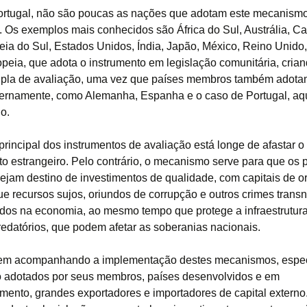
rtugal, não são poucas as nações que adotam este mecanism
o. Os exemplos mais conhecidos são África do Sul, Austrália, C
eia do Sul, Estados Unidos, Índia, Japão, México, Reino Unido
peia, que adota o instrumento em legislação comunitária, cria
pla de avaliação, uma vez que países membros também adota
ternamente, como Alemanha, Espanha e o caso de Portugal, aqu
o.
principal dos instrumentos de avaliação está longe de afastar o
to estrangeiro. Pelo contrário, o mecanismo serve para que os 
ejam destino de investimentos de qualidade, com capitais de ori
ue recursos sujos, oriundos de corrupção e outros crimes trans
dos na economia, ao mesmo tempo que protege a infraestrutur
redatórios, que podem afetar as soberanias nacionais.
m acompanhando a implementação destes mecanismos, espe
 adotados por seus membros, países desenvolvidos e em
mento, grandes exportadores e importadores de capital externo