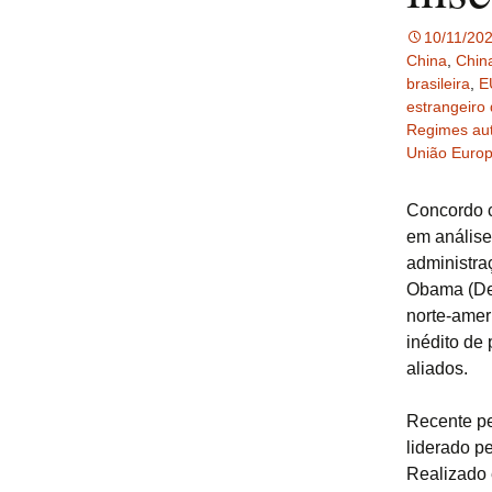
10/11/20
China
,
China
brasileira
,
E
estrangeiro 
Regimes aut
União Europ
Concordo c
em análise 
administra
Obama (Dem
norte-amer
inédito de
aliados.
Recente pe
liderado p
Realizado 