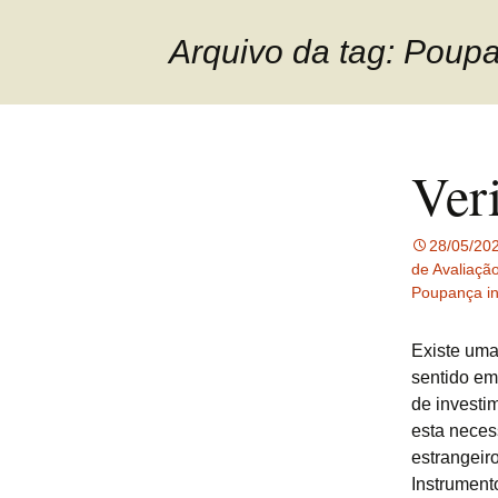
Arquivo da tag: Poupa
Ver
28/05/20
de Avaliaçã
Poupança in
Existe um
sentido em
de investi
esta neces
estrangeir
Instrument