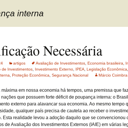
nça interna
ificação Necessária
24
artigos
Avaliação de Investimentos
,
Economia brasileira
,
I
o de Investimentos
,
Investimento Externo
,
IPEA
,
Legislação Econômica
terna
,
Proteção Econômica
,
Segurança Nacional
Márcio Coimbra
a máxima em nossa economia há tempos, uma premissa que fa
 nações que possuem forte déficit de poupança interna: o Brasil
mento externo para alavancar sua economia. Ao mesmo tempo q
sidade, qualquer país precisa de cautela ao receber o investim
o. Esta realidade levou a adoção daquilo que se convencionou
os de Avaliação dos Investimentos Externos (IAIE) em várias le