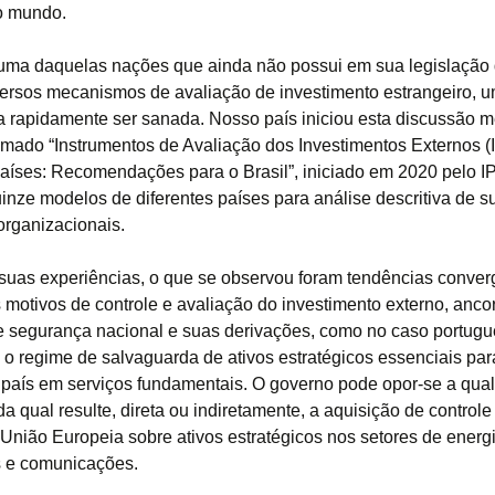
o mundo.
 uma daquelas nações que ainda não possui em sua legislação
ersos mecanismos de avaliação de investimento estrangeiro, u
a rapidamente ser sanada. Nosso país iniciou esta discussão 
mado “Instrumentos de Avaliação dos Investimentos Externos (
aíses: Recomendações para o Brasil”, iniciado em 2020 pelo I
nze modelos de diferentes países para análise descritiva de s
organizacionais.
e suas experiências, o que se observou foram tendências conve
 motivos de controle e avaliação do investimento externo, anc
e segurança nacional e suas derivações, como no caso portugu
 o regime de salvaguarda de ativos estratégicos essenciais para
país em serviços fundamentais. O governo pode opor-se a qua
a qual resulte, direta ou indiretamente, a aquisição de controle
à União Europeia sobre ativos estratégicos nos setores de energi
s e comunicações.