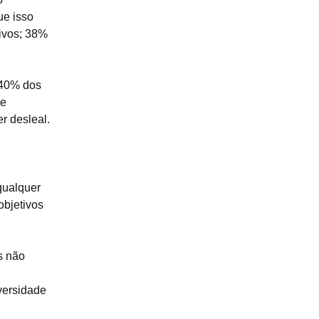
ue isso
tivos; 38%
 40% dos
te
er desleal.
qualquer
objetivos
s não
iversidade