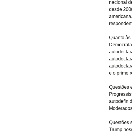
nacional d
desde 200
americana.
respondent
Quanto às 
Democrata
autodeclar
autodeclar
autodeclar
e o primeir
Questões e
Progressis
autodefin
Moderados
Questões s
Trump ness