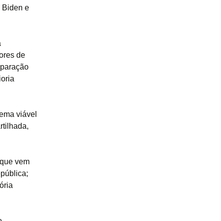
 Biden e
a
ores de
eparação
ioria
ema viável
rtilhada,
 que vem
pública;
ória
o