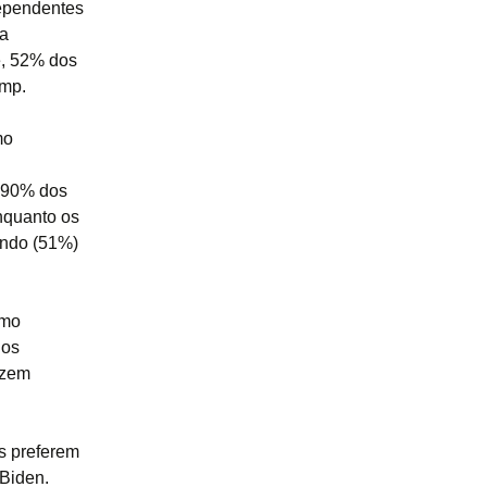
dependentes
ca
e, 52% dos
ump.
mo
; 90% dos
nquanto os
undo (51%)
omo
dos
izem
s preferem
Biden.