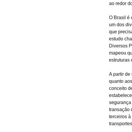
ao redor d
O Brasil é
um dos div
que precis
estudo cha
Diversos P
mapeou qui
estruturas 
A partir d
quanto aos
conceito d
estabelece
segurança 
transação d
terceiros 
transporte