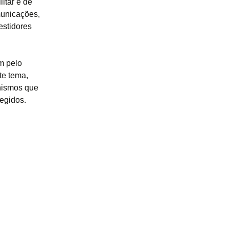
litar e de
municações,
estidores
m pelo
te tema,
anismos que
egidos.