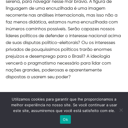
serena, para navegar nesse mar bravio. A figura de
linguagem de uma encruzilhada é uma imagem
recorrente nas análises internacionais, mas isso não a
faz menos didática, estamos numa encruzilhada com
inúmeros caminhos possíveis. Serão capazes nossos
líderes políticos de defender o interesse nacional acima
de suas disputas político-eleitorais? Ou os interesses
privados de pouquíssimos políticos trarão enormes
prejuízos e desemprego para o Brasil? A ideologia
vencerá o pragmatismo necessário para lidar com
nações grandes, poderosas e aparentemente
dispostas a usarem seu poder?
Utilizamos cookies para garantir que lhe proporcionamos a
melhor experiência no nosso site. Se você continuar a usar
este site, assumiremos que você está satisfeito com ele.
Ok