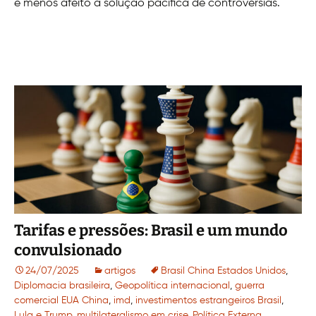
e menos afeito a solução pacífica de controvérsias.
Tarifas e pressões: Brasil e um mundo
convulsionado
24/07/2025
artigos
Brasil China Estados Unidos
,
Diplomacia brasileira
,
Geopolítica internacional
,
guerra
comercial EUA China
,
imd
,
investimentos estrangeiros Brasil
,
Lula e Trump
,
multilateralismo em crise
,
Política Externa