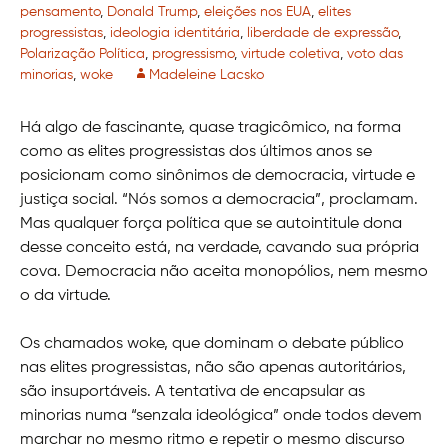
pensamento
,
Donald Trump
,
eleições nos EUA
,
elites
progressistas
,
ideologia identitária
,
liberdade de expressão
,
Polarização Política
,
progressismo
,
virtude coletiva
,
voto das
minorias
,
woke
Madeleine Lacsko
Há algo de fascinante, quase tragicômico, na forma
como as elites progressistas dos últimos anos se
posicionam como sinônimos de democracia, virtude e
justiça social. “Nós somos a democracia”, proclamam.
Mas qualquer força política que se autointitule dona
desse conceito está, na verdade, cavando sua própria
cova. Democracia não aceita monopólios, nem mesmo
o da virtude.
Os chamados woke, que dominam o debate público
nas elites progressistas, não são apenas autoritários,
são insuportáveis. A tentativa de encapsular as
minorias numa “senzala ideológica” onde todos devem
marchar no mesmo ritmo e repetir o mesmo discurso