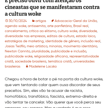
É preciso ouvir com atenção os
cineastas que se manifestaram contra
a cultura woke
30/10/2024
artigos
Advocacia-Geral da União
,
agenda woke
,
antissemita
,
arte panfletária
,
Brasil real
,
cancelamento
,
crítica ao elitismo
,
cultura woke
,
diversidade
,
diversidade nas empresas
,
editais de cultura
,
estado laico
,
estratégias de marketing
,
identidade de gênero
,
inclusão real
,
Josias Teófilo
,
meio artístico
,
minorias
,
movimento identitário
,
Newton Cannito
,
pluralidade
,
publicidade e inclusão
,
publicidade woke
,
religiosidade africana
,
representatividade
cristã
,
sociedade brasileira
,
temática cristã
,
universidades
brasileiras
Madeleine Lacsko
Chegou a hora de botar o pé na porta da cultura woke,
que vem tentando calar quem ousa discordar de seus
preceitos. Sim, eles vão te acusar de racista,
homofóbico, transfóbico, fascista, extrema-direita e
vão tentar te cancelar. Vão querer que você perca seu