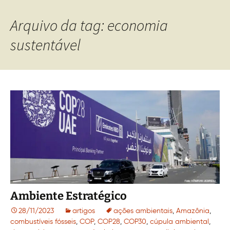
Arquivo da tag: economia
sustentável
Ambiente Estratégico
28/11/2023
artigos
ações ambientais
,
Amazônia
,
combustíveis fósseis
,
COP
,
COP28
,
COP30
,
cúpula ambiental
,