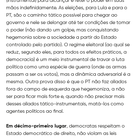
(instrumental) para alcançar e reter o poder em suas
mãos indefinidamente. As eleições, para Lula e para o
PT, são o caminho tático possível para chegar ao
governo e nele se delongar até ter condições de tomar
o poder (não dando um golpe, mas conquistando
hegemonia sobre a sociedade a partir do Estado
controlado pelo partido). O regime eleitoral (ao qual se
reduz, segundo eles, para todos os efeitos práticos, a
democracia) é um meio instrumental de travar a luta
política como uma espécie de guerra (onde as armas
passam a ser os votos), mas a dinâmica adversarial é a
mesma. Outra prova disso é que o PT não faz aliados
fora do campo de esquerda que hegemoniza, a não
ser para ficar mais forte e, quando não precisar mais
desses aliados tático-instrumentais, matá-los como
agentes políticos ao final.
Em décimo-primeiro lugar
, democratas respeitam o
Estado democrático de direito, não violam as leis