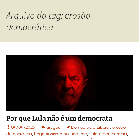
Arquivo da tag: erosão
democrática
Por que Lula não é um democrata
09/09/2025
artigos
Democracia Liberal
,
erosão
democrática
,
hegemonismo político
,
imd
,
Lula e democracia
,