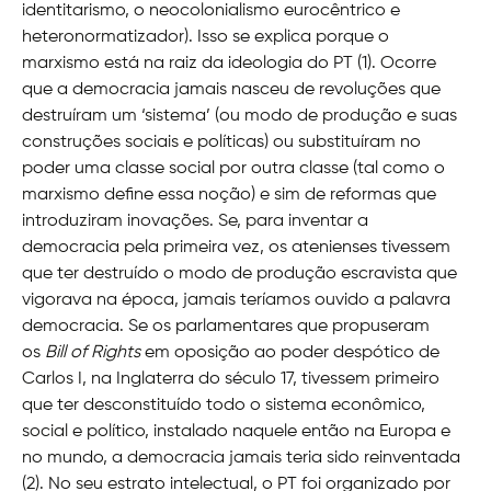
identitarismo, o neocolonialismo eurocêntrico e
heteronormatizador). Isso se explica porque o
marxismo está na raiz da ideologia do PT (1). Ocorre
que a democracia jamais nasceu de revoluções que
destruíram um ‘sistema’ (ou modo de produção e suas
construções sociais e políticas) ou substituíram no
poder uma classe social por outra classe (tal como o
marxismo define essa noção) e sim de reformas que
introduziram inovações. Se, para inventar a
democracia pela primeira vez, os atenienses tivessem
que ter destruído o modo de produção escravista que
vigorava na época, jamais teríamos ouvido a palavra
democracia. Se os parlamentares que propuseram
os
Bill of Rights
em oposição ao poder despótico de
Carlos I, na Inglaterra do século 17, tivessem primeiro
que ter desconstituído todo o sistema econômico,
social e político, instalado naquele então na Europa e
no mundo, a democracia jamais teria sido reinventada
(2). No seu estrato intelectual, o PT foi organizado por