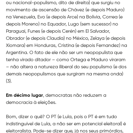
ou nacional-populismo, dito de direita) que surgiu no
movimento de ascensão de Chávez (e depois Maduro)
na Venezuela, Evo (e depois Arce) na Bolívia, Correa (e
depois Moreno) no Equador, Lugo (sem sucessor) no
Paraguai, Funes (e depois Cerén) em El Salvador,
Obrador (e depois Claudia) no México, Zelaya (e depois
Xiomara) em Honduras, Cristina (e depois Fernandez) na
Argentina. O fato de ele não ser um neopopulista que
tenha virado ditador – como Ortega e Maduro viraram
– não altera a natureza iliberal do seu populismo (e dos
demais neopopulismos que surgiram na mesma onda)
(3).
Em décimo lugar
, democratas não reduzem a
democracia à eleições.
Bom, dizer o quê? O PT (e Lula, pois o PT é em tudo
indistinguível de Lula, a não ser em potencial eleitoral) é
eleitoralista. Pode-se dizer que, já nos seus primórdios,