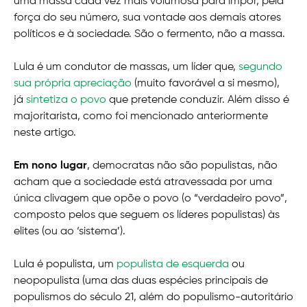
uma massa cada vez mais volumosa para impor, pela
força do seu número, sua vontade aos demais atores
políticos e à sociedade. São o fermento, não a massa.
Lula é um condutor de massas, um líder que,
segundo
sua própria apreciação
(muito favorável a si mesmo),
já
sintetiza o povo
que pretende conduzir. Além disso é
majoritarista, como foi mencionado anteriormente
neste artigo.
Em nono lugar
, democratas não são populistas, não
acham que a sociedade está atravessada por uma
única clivagem que opõe o povo (o “verdadeiro povo”,
composto pelos que seguem os líderes populistas) às
elites (ou ao ‘sistema’).
Lula é populista, um
populista de esquerda
ou
neopopulista (uma das duas espécies principais de
populismos do século 21, além do populismo-autoritário