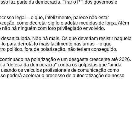
so faz parte da democracia. Tirar o PT dos governos e
cesso legal – o que, infelizmente, parece não estar
xceção, como decretar sigilo e adotar medidas de força. Além
e não há ninguém com foro privilegiado envolvido.
desarticulada. Não há mais. Os que deveriam resistir naquela
o para derrotá-lo mais facilmente nas urnas – o que
o político, fora da polarização, não teriam conseguido.
 continuado na polarização e um desgaste crescente até 2026.
 a “defesa da democracia” contra os golpistas que “ainda
r usando os veículos profissionais de comunicação como
sso poderá acelerar o processo de autocratização do nosso