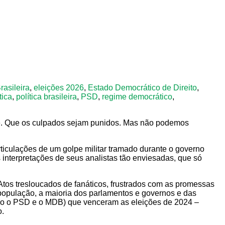
asileira
,
eleições 2026
,
Estado Democrático de Direito
,
tica
,
política brasileira
,
PSD
,
regime democrático
,
te. Que os culpados sejam punidos. Mas não podemos
rticulações de um golpe militar tramado durante o governo
interpretações de seus analistas tão enviesadas, que só
Atos tresloucados de fanáticos, frustrados com as promessas
população, a maioria dos parlamentos e governos e das
como o PSD e o MDB) que venceram as eleições de 2024 –
o.