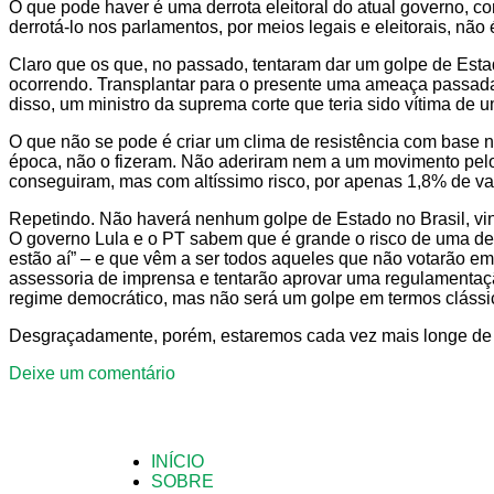
O que pode haver é uma derrota eleitoral do atual governo, 
derrotá-lo nos parlamentos, por meios legais e eleitorais, não 
Claro que os que, no passado, tentaram dar um golpe de Estad
ocorrendo. Transplantar para o presente uma ameaça passada pa
disso, um ministro da suprema corte que teria sido vítima de 
O que não se pode é criar um clima de resistência com base 
época, não o fizeram. Não aderiram nem a um movimento pelo i
conseguiram, mas com altíssimo risco, por apenas 1,8% de van
Repetindo. Não haverá nenhum golpe de Estado no Brasil, vin
O governo Lula e o PT sabem que é grande o risco de uma derr
estão aí” – e que vêm a ser todos aqueles que não votarão e
assessoria de imprensa e tentarão aprovar uma regulamentaçã
regime democrático, mas não será um golpe em termos clássi
Desgraçadamente, porém, estaremos cada vez mais longe de s
Deixe um comentário
INÍCIO
SOBRE