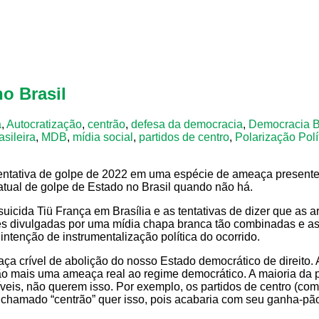
o Brasil
a
,
Autocratização
,
centrão
,
defesa da democracia
,
Democracia Br
asileira
,
MDB
,
mídia social
,
partidos de centro
,
Polarização Polí
tentativa de golpe de 2022 em uma espécie de ameaça presen
tual de golpe de Estado no Brasil quando não há.
icida Tiü França em Brasília e as tentativas de dizer que as a
es divulgadas por uma mídia chapa branca tão combinadas e as 
ntenção de instrumentalização política do ocorrido.
a crível de abolição do nosso Estado democrático de direito. 
ão mais uma ameaça real ao regime democrático. A maioria da 
níveis, não querem isso. Por exemplo, os partidos de centro (
 chamado “centrão” quer isso, pois acabaria com seu ganha-pã