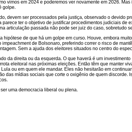
como vimos em 2024 e poderemos ver novamente em 2026. Mas is
é golpe.
o, devem ser processados pela justiça, observado o devido pro
rece ter o objetivo de justificar procedimentos judiciais de e
uma articulação passada não pode ser juiz do caso, sobretudo s
na hipótese de que há um golpe em curso. Houve, embora muito 
mpeachment de Bolsonaro, preferindo correr o risco de mantê-l
tagem. Sem a ajuda dos eleitores situados no centro do espectr
do da direita ou da esquerda. O que haverá é um investimento
ota eleitoral nas próximas eleições. Então têm que manter viva
m Lula ou em quem ele mandar. Eles não hesitarão em continua
o das mídias sociais que corte o oxigênio de quem discorde. I
cos.
er uma democracia liberal ou plena.