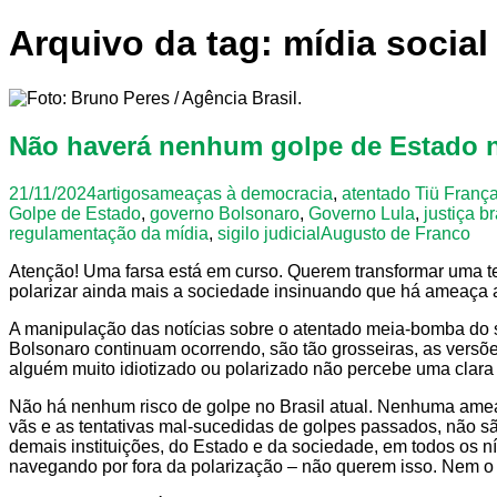
Arquivo da tag: mídia social
Não haverá nenhum golpe de Estado n
21/11/2024
artigos
ameaças à democracia
,
atentado Tiü Franç
Golpe de Estado
,
governo Bolsonaro
,
Governo Lula
,
justiça br
regulamentação da mídia
,
sigilo judicial
Augusto de Franco
Atenção! Uma farsa está em curso. Querem transformar uma 
polarizar ainda mais a sociedade insinuando que há ameaça a
A manipulação das notícias sobre o atentado meia-bomba do su
Bolsonaro continuam ocorrendo, são tão grosseiras, as versõ
alguém muito idiotizado ou polarizado não percebe uma clara i
Não há nenhum risco de golpe no Brasil atual. Nenhuma ameaç
vãs e as tentativas mal-sucedidas de golpes passados, não s
demais instituições, do Estado e da sociedade, em todos os 
navegando por fora da polarização – não querem isso. Nem o