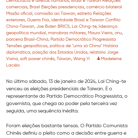
Democracia e direitos humanos
,
Brasil e Taiwan Relações
comerciais
,
Brasil Eleições presidenciais
,
comércio bilateral
Missão oficial
,
comissão ao Taiwan
,
estreito Relações
exteriores
,
Guerra Fria
,
identidade Brasil e Taiwan Conflito
China-Taiwan
,
Joe Biden BRICS
,
Lai Ching-te
,
liderança
geopolítica mundial
,
manobras militares
,
Mauro Vieira
,
onu
,
parceria Brasil-China
,
Partido Democrático Progressista
Tensões geopolíticas
,
política de "uma só China" História
diplomática
,
posição dos Estados Unidos
,
relatório Jorge
Viana
,
soft power chinês
,
Taiwan
,
Wang Yi
Madeleine
Lacsko
No último sábado, 13 de janeiro de 2024, Lai Ching-te
venceu as eleições presidenciais de Taiwan. É o
representante do Partido Democrático Progressista, o
governista, que chega ao poder pela terceira vez
seguida, uma sequência inédita.
Foram eleições bastante tensas. O Partido Comunista
Chinês definiu o pleito como a decisão entre guerra e