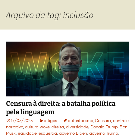
Arquivo da tag: inclusão
Censura à direita: a batalha política
pela linguagem
17/03/2025
artigos
autoritarismo
,
Censura
,
controle
narrativo
,
cultura woke
,
direita
,
diversidade
,
Donald Trump
,
Elon
Musk
,
equidade
,
esquerda
,
governo Biden
,
governo Trump
,