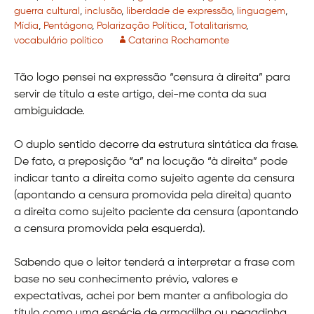
guerra cultural
,
inclusão
,
liberdade de expressão
,
linguagem
,
Mídia
,
Pentágono
,
Polarização Política
,
Totalitarismo
,
vocabulário político
Catarina Rochamonte
Tão logo pensei na expressão “censura à direita” para
servir de título a este artigo, dei-me conta da sua
ambiguidade.
O duplo sentido decorre da estrutura sintática da frase.
De fato, a preposição “a” na locução “à direita” pode
indicar tanto a direita como sujeito agente da censura
(apontando a censura promovida pela direita) quanto
a direita como sujeito paciente da censura (apontando
a censura promovida pela esquerda).
Sabendo que o leitor tenderá a interpretar a frase com
base no seu conhecimento prévio, valores e
expectativas, achei por bem manter a anfibologia do
título como uma espécie de armadilha ou pegadinha