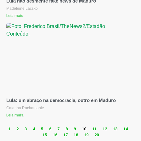
Lula não desmente fake news de Maduro
Madeleine Lacsko
Leia mais.
Lula: um abraço na democracia, outro em Maduro
Catarina Rochamonte
Leia mais.
1
2
3
4
5
6
7
8
9
10
11
12
13
14
15
16
17
18
19
20