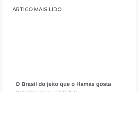
ARTIGO MAIS LIDO
O Brasil do jeito que o Hamas gosta
Madeleine Lacsko
22/02/2024
Leia mais »
YOUTUBE
Inscreva-se