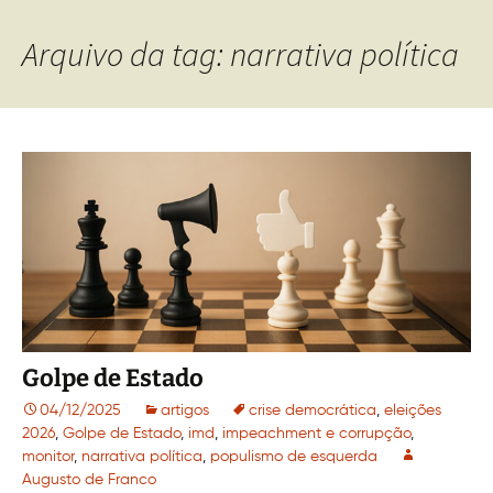
Arquivo da tag: narrativa política
Golpe de Estado
04/12/2025
artigos
crise democrática
,
eleições
2026
,
Golpe de Estado
,
imd
,
impeachment e corrupção
,
monitor
,
narrativa política
,
populismo de esquerda
Augusto de Franco