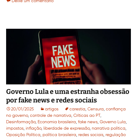
Deixe um comentário
Governo Lula e uma estranha obsessão
por fake news e redes sociais
20/01/2025
artigos
carestia
,
Censura
,
confiança
no governo
,
controle de narrativa
,
Críticas ao PT
,
Desinformação
,
Economia brasileira
,
fake news
,
Governo Lula
,
impostos
,
inflação
,
liberdade de expressão
,
narrativa política
,
Oposição Política
,
política brasileira
,
redes sociais
,
regulação