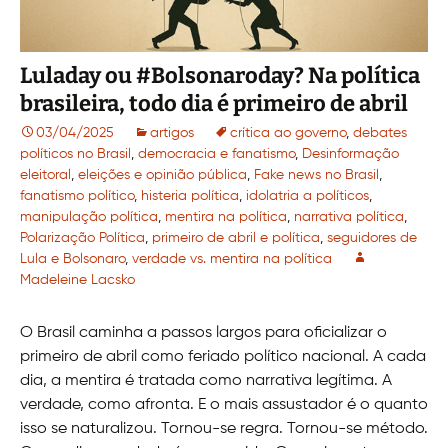
Luladay ou #Bolsonaroday? Na política
brasileira, todo dia é primeiro de abril
03/04/2025
artigos
crítica ao governo
,
debates
políticos no Brasil
,
democracia e fanatismo
,
Desinformação
eleitoral
,
eleições e opinião pública
,
Fake news no Brasil
,
fanatismo político
,
histeria política
,
idolatria a políticos
,
manipulação política
,
mentira na política
,
narrativa política
,
Polarização Política
,
primeiro de abril e política
,
seguidores de
Lula e Bolsonaro
,
verdade vs. mentira na política
Madeleine Lacsko
O Brasil caminha a passos largos para oficializar o
primeiro de abril como feriado político nacional. A cada
dia, a mentira é tratada como narrativa legítima. A
verdade, como afronta. E o mais assustador é o quanto
isso se naturalizou. Tornou-se regra. Tornou-se método.